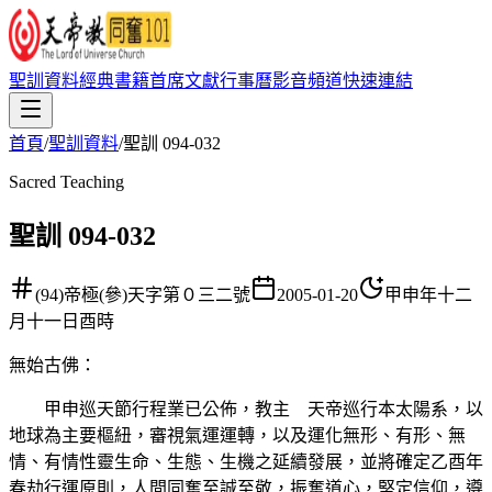
聖訓資料
經典書籍
首席文獻
行事曆
影音頻道
快速連結
首頁
/
聖訓資料
/
聖訓 094-032
Sacred Teaching
聖訓 094-032
(94)帝極(參)天字第０三二號
2005-01-20
甲申年十二
月十一日酉時
無始古佛
：
甲申巡天節行程業已公佈，教主 天帝巡行本太陽系，以
地球為主要樞紐，審視氣運運轉，以及運化無形、有形、無
情、有情性靈生命、生態、生機之延續發展，並將確定乙酉年
春劫行運原則，人間同奮至誠至敬，振奮道心，堅定信仰，遵