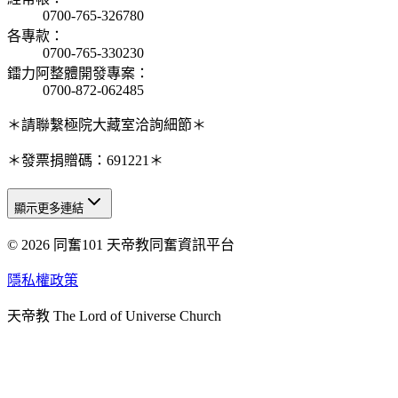
0700-765-326780
各專款
：
0700-765-330230
鐳力阿整體開發專案
：
0700-872-062485
＊請聯繫極院大藏室洽詢細節＊
＊發票捐贈碼：691221＊
顯示更多連結
© 2026 同奮101 天帝教同奮資訊平台
天人研究總院
天人研究學院
隱私權政策
天人文化院
天帝教 The Lord of Universe Church
天人炁功院
天人圖書館
教史委員會