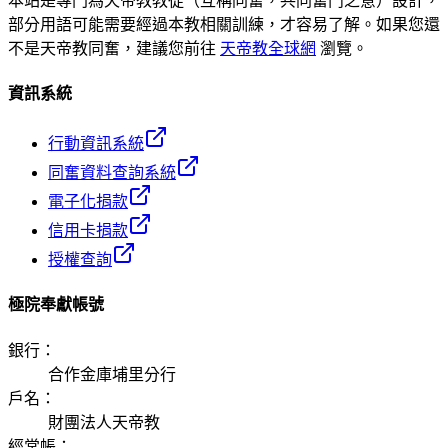
本站是專門為天帝教教徒（互稱同奮，共同奮鬥之意）設計，
部分用語可能需要經過本教相關訓練，才容易了解。如果您還
不是天帝教同奮，建議您前往
天帝教全球網
瀏覽。
資訊系統
行動資訊系統
同奮資料查詢系統
電子化捐款
信用卡捐款
授權查詢
極院奉獻帳號
銀行
：
合作金庫埔里分行
戶名
：
財團法人天帝教
經常帳
：