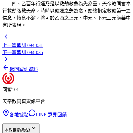
四、乙酉年行運乃是以救劫救急為先為重，天帝教同奮奉
行救劫弘教天命，時時以劫運之急為念，始終抱定救劫第一之
信念，持奮不渝，將可於乙酉之上元、中元、下元三元龍華中
有所表現。
上一篇
聖訓 094-031
下一篇
聖訓 094-035
返回聖訓資料
同奮101
天帝教同奮資訊平台
各地據點
LINE 意見回饋
本教相關網站
3