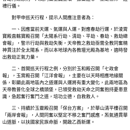
禮行儀。
對甲申巡天行程，提示人間應注意者為：
一、因應當前天運、氣運與人運，對應春劫行運，於淩霄
寶殿直轄寶殿召開「太陽系行劫、清劫、平劫、春劫、救劫總
會報」，警示行劫與救劫失衡，天帝教之救劫亟需全教同奮精
神貫注於全太陽系，而以本地球內各教壇光殿為基地，適時發
出救劫正氣力量。
二、首開巡天行程之例，分別於玉和殿召開「七政會
報」，玉霄殿召開「江洋會報」，主要在以天時相應地緣關
係，彰顯此兩地區內之道運與人運將有重大變化，此兩地區為
天帝教普化全球之橋頭堡，已領受救劫天命之同奮抱持憂患意
識，急起奮行奮鬥之道，培功立德，自救救人。
三、持續於玉靈殿召開「保台方案」，於華山清平樓召開
「兩岸會報」，人間同奮以堅定不移之奮鬥感應，炁氣通貫華
山道脈，以扶國家民族命脈，開啟乙酉新運。