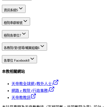
資訊系統
5
極院奉獻帳號
極院各單位
7
各教院/堂/道場/輔翼組織
6
各單位 Facebook
8
本教相關網站
天帝教全球網 (教外人士)
網路 e 教院 (行政事務)
天帝教教訊