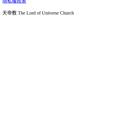
隱私權政策
天人文化院
天帝教 The Lord of Universe Church
天人炁功院
天人圖書館
教史委員會
青年團
始院
台北市掌院
臺南初院
天安太和道場
天安服務預約
中華民國紅心字會