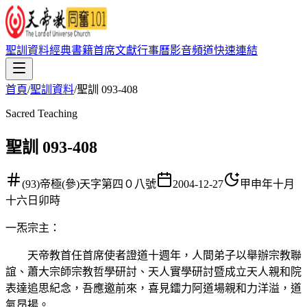
聖訓資料
經典書籍
首席文獻
行事曆
影音頻道
快速連結
首頁
/
聖訓資料
/
聖訓 093-408
Sacred Teaching
聖訓 093-408
(93)帝極(參)天字第四０八號
2004-12-27
甲申年十月
十六日卯時
一炁宗主
：
天帝教首任首席使者證道十週年，人間弟子以舉辦宗教聯
誼、蕭大宗師宗教哲學研討、天人實學研討暨成立天人親和院
表達追思紀念，吾應邀前來，喜見鐳力阿道場親和力洋溢，道
氣昂揚。