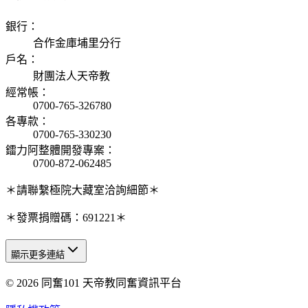
銀行
：
合作金庫埔里分行
戶名
：
財團法人天帝教
經常帳
：
0700-765-326780
各專款
：
0700-765-330230
鐳力阿整體開發專案
：
0700-872-062485
＊請聯繫極院大藏室洽詢細節＊
＊發票捐贈碼：691221＊
顯示更多連結
© 2026 同奮101 天帝教同奮資訊平台
天人研究總院
天人研究學院