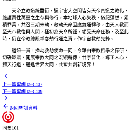
天帝立教道統垂衍，遍宇宙大空間皆有天帝真道之教化，
維護萬性萬靈之生存與修行，本地球人心失秩，道紀蕩然，累
積罪業，共召三期末劫，救劫天命因應氣運轉移，由天人教而
至天帝教復興人間，極初為天命所鍾，領受天命任務，及至此
時，仍在帝教總殿掌春劫行運之責，作宇宙救劫先鋒。
道統一貫，挽劫救劫使命一同，今藉由宗教哲學之探研，
切磋琢磨，開展宗教大同之宏觀薪傳，廿字普化，導正人心，
體天行道，邁進世界大同，共奮共創新境界！
上一篇
聖訓 093-407
下一篇
聖訓 093-409
返回聖訓資料
同奮101