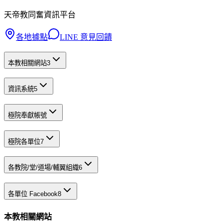
天帝教同奮資訊平台
各地據點
LINE 意見回饋
本教相關網站
3
資訊系統
5
極院奉獻帳號
極院各單位
7
各教院/堂/道場/輔翼組織
6
各單位 Facebook
8
本教相關網站