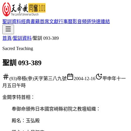
聖訓資料
經典書籍
首席文獻
行事曆
影音頻道
快速連結
首頁
/
聖訓資料
/
聖訓 093-389
Sacred Teaching
聖訓 093-389
(93)帝極(參)天字第三八九號
2004-12-16
甲申年十一
月五日午時
金闕李特首相
：
奉御命頒佈日本國宮崎縣初院之教壇組織：
殿名：玉弘殿