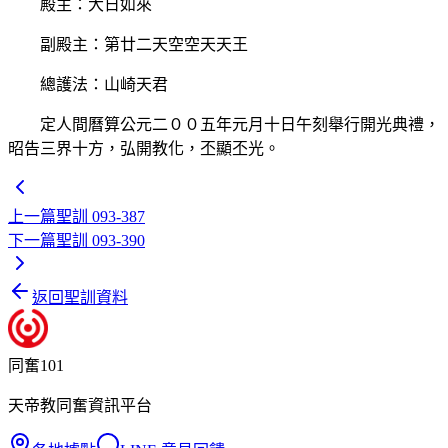
殿主：大日如來
副殿主：第廿二天空空天天王
總護法：山崎天君
定人間曆算公元二００五年元月十日午刻舉行開光典禮，
昭告三界十方，弘開教化，丕顯丕光。
上一篇
聖訓 093-387
下一篇
聖訓 093-390
返回聖訓資料
同奮101
天帝教同奮資訊平台