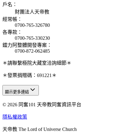
戶名
：
財團法人天帝教
經常帳
：
0700-765-326780
各專款
：
0700-765-330230
鐳力阿整體開發專案
：
0700-872-062485
＊請聯繫極院大藏室洽詢細節＊
＊發票捐贈碼：691221＊
顯示更多連結
© 2026 同奮101 天帝教同奮資訊平台
天人研究總院
天人研究學院
隱私權政策
天人文化院
天帝教 The Lord of Universe Church
天人炁功院