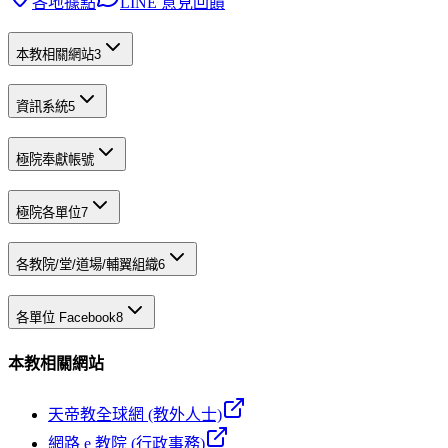
各地據點
LINE 意見回饋
本教相關網站
3
資訊系統
5
極院奉獻帳號
極院各單位
7
各教院/堂/道場/輔翼組織
6
各單位 Facebook
8
本教相關網站
天帝教全球網 (教外人士)
網路 e 教院 (行政事務)