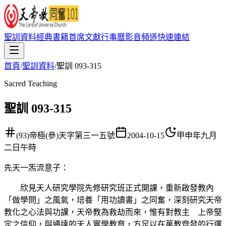
聖訓資料
經典書籍
首席文獻
行事曆
影音頻道
快速連結
首頁
/
聖訓資料
/
聖訓 093-315
Sacred Teaching
聖訓 093-315
(93)帝極(參)天字第三一五號
2004-10-15
甲申年九月
二日午時
先天一炁流意子
：
欣見天人研究學院先修研究班正式開課，重新啟發教內
「做學問」之風氣，培養「用功讀書」之同奮，深刻研究天帝
教化之心法與功課，天帝教為救劫而來，惟有對教主 上帝堅
定之信仰，與通達的天人實學教育，方足以在萬教齊發的行運