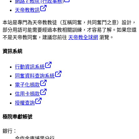
網路 e 教院 (行政事務)
天帝教教訊
本站是專門為天帝教教徒（互稱同奮，共同奮鬥之意）設計，
部分用語可能需要經過本教相關訓練，才容易了解。如果您還
不是天帝教同奮，建議您前往
天帝教全球網
瀏覽。
資訊系統
行動資訊系統
同奮資料查詢系統
電子化捐款
信用卡捐款
授權查詢
極院奉獻帳號
銀行
：
合作金庫埔里分行