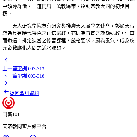
中領導群倫，一道同風，萬教歸宗，達到宗教大同的初步目
標。
天人研究學院負有研究與推廣天人實學之使命，彰顯天帝
教為具有時代特色之正信宗教，亦即為實質之救劫弘教，任重
而道遠，排定適當之修習課程，嚴格要求，蔚為風氣，成為應
元帝教應化人間之活水源頭。
上一篇
聖訓 093-313
下一篇
聖訓 093-318
返回聖訓資料
同奮101
天帝教同奮資訊平台