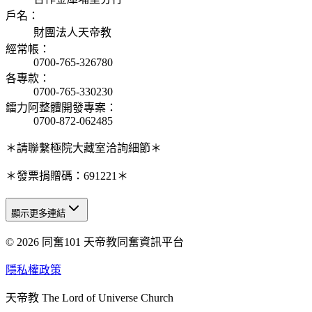
戶名
：
財團法人天帝教
經常帳
：
0700-765-326780
各專款
：
0700-765-330230
鐳力阿整體開發專案
：
0700-872-062485
＊請聯繫極院大藏室洽詢細節＊
＊發票捐贈碼：691221＊
顯示更多連結
© 2026 同奮101 天帝教同奮資訊平台
天人研究總院
天人研究學院
隱私權政策
天人文化院
天帝教 The Lord of Universe Church
天人炁功院