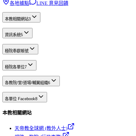
各地據點
LINE 意見回饋
本教相關網站
3
資訊系統
5
極院奉獻帳號
極院各單位
7
各教院/堂/道場/輔翼組織
6
各單位 Facebook
8
本教相關網站
天帝教全球網 (教外人士)