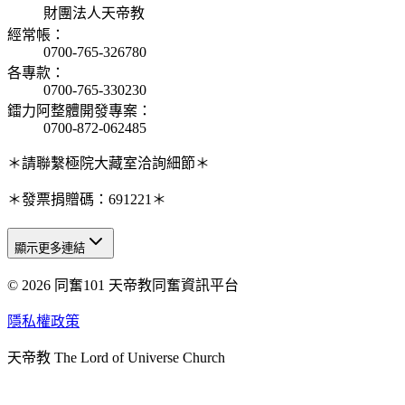
財團法人天帝教
經常帳
：
0700-765-326780
各專款
：
0700-765-330230
鐳力阿整體開發專案
：
0700-872-062485
＊請聯繫極院大藏室洽詢細節＊
＊發票捐贈碼：691221＊
顯示更多連結
© 2026 同奮101 天帝教同奮資訊平台
天人研究總院
天人研究學院
隱私權政策
天人文化院
天帝教 The Lord of Universe Church
天人炁功院
天人圖書館