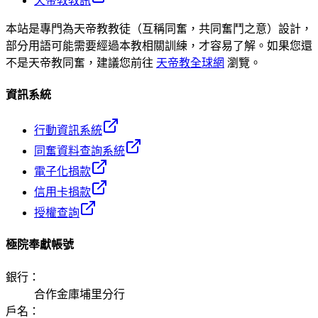
天帝教教訊
本站是專門為天帝教教徒（互稱同奮，共同奮鬥之意）設計，
部分用語可能需要經過本教相關訓練，才容易了解。如果您還
不是天帝教同奮，建議您前往
天帝教全球網
瀏覽。
資訊系統
行動資訊系統
同奮資料查詢系統
電子化捐款
信用卡捐款
授權查詢
極院奉獻帳號
銀行
：
合作金庫埔里分行
戶名
：