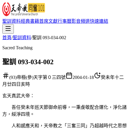
聖訓資料
經典書籍
首席文獻
行事曆
影音頻道
快速連結
首頁
/
聖訓資料
/
聖訓 093-034-002
Sacred Teaching
聖訓 093-034-002
(93)帝極(參)天字第０三四號
2004-01-18
癸未年十二
月廿四日亥時
玄天真武大帝
：
吾任癸未年巡天節御命前導，一秉虔敬配合運化，淨化諸
方，綏淨四境。
人和感應天和，天帝教之「三奮三同」乃超越時代之思想