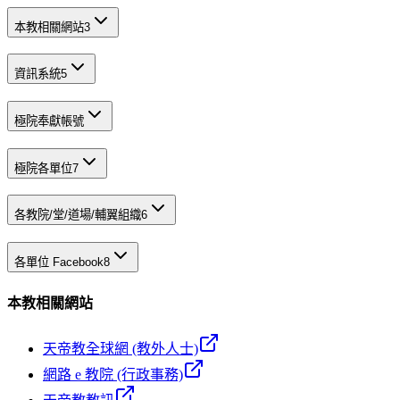
本教相關網站
3
資訊系統
5
極院奉獻帳號
極院各單位
7
各教院/堂/道場/輔翼組織
6
各單位 Facebook
8
本教相關網站
天帝教全球網 (教外人士)
網路 e 教院 (行政事務)