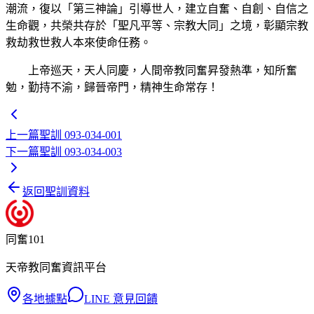
潮流，復以「第三神論」引導世人，建立自奮、自創、自信之
生命觀，共榮共存於「聖凡平等、宗教大同」之境，彰顯宗教
救劫救世救人本來使命任務。
上帝巡天，天人同慶，人間帝教同奮昇發熱準，知所奮
勉，勤持不渝，歸晉帝門，精神生命常存！
上一篇
聖訓 093-034-001
下一篇
聖訓 093-034-003
返回聖訓資料
同奮101
天帝教同奮資訊平台
各地據點
LINE 意見回饋