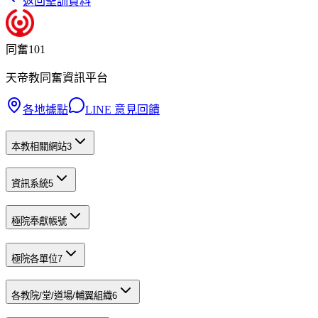
返回聖訓資料
同奮101
天帝教同奮資訊平台
各地據點
LINE 意見回饋
本教相關網站
3
資訊系統
5
極院奉獻帳號
極院各單位
7
各教院/堂/道場/輔翼組織
6