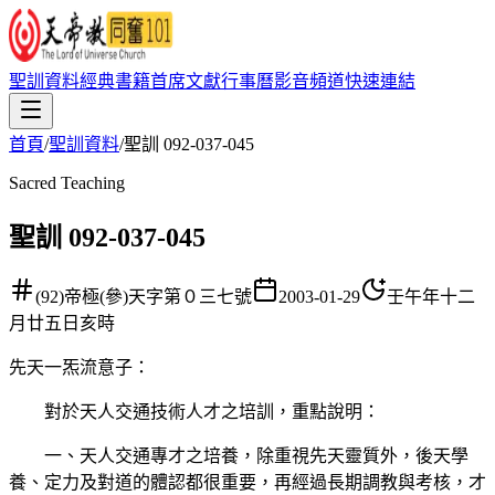
聖訓資料
經典書籍
首席文獻
行事曆
影音頻道
快速連結
首頁
/
聖訓資料
/
聖訓 092-037-045
Sacred Teaching
聖訓 092-037-045
(92)帝極(參)天字第０三七號
2003-01-29
壬午年十二
月廿五日亥時
先天一炁流意子
：
對於天人交通技術人才之培訓，重點說明：
一、天人交通專才之培養，除重視先天靈質外，後天學
養、定力及對道的體認都很重要，再經過長期調教與考核，才