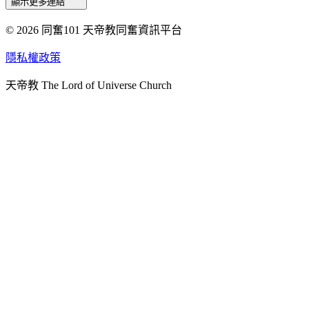
顯示更多連結
© 2026 同奮101 天帝教同奮資訊平台
天人研究總院
天人研究學院
隱私權政策
天人文化院
天帝教 The Lord of Universe Church
天人炁功院
天人圖書館
教史委員會
青年團
始院
台北市掌院
臺南初院
天安太和道場
天安服務預約