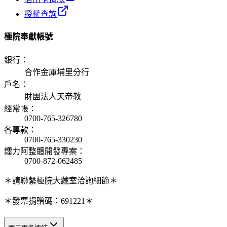
授權查詢
極院奉獻帳號
銀行
：
合作金庫埔里分行
戶名
：
財團法人天帝教
經常帳
：
0700-765-326780
各專款
：
0700-765-330230
鐳力阿整體開發專案
：
0700-872-062485
＊請聯繫極院大藏室洽詢細節＊
＊發票捐贈碼：691221＊