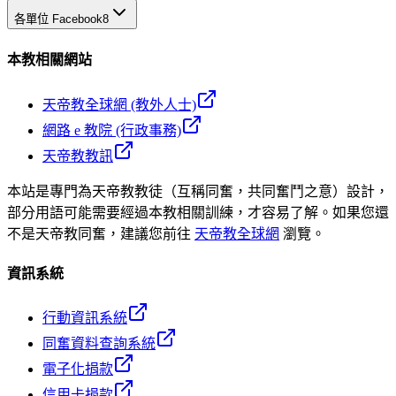
各單位 Facebook
8
本教相關網站
天帝教全球網 (教外人士)
網路 e 教院 (行政事務)
天帝教教訊
本站是專門為天帝教教徒（互稱同奮，共同奮鬥之意）設計，
部分用語可能需要經過本教相關訓練，才容易了解。如果您還
不是天帝教同奮，建議您前往
天帝教全球網
瀏覽。
資訊系統
行動資訊系統
同奮資料查詢系統
電子化捐款
信用卡捐款