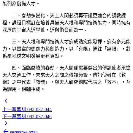
能列為儲備人才。
二、春劫多變化，天上人間必須再研議更適合的調教課
程，課程目標訂在培養具備天人親和專門技術能力，同時擁有
深厚的宇宙大道學養，道與術合而為一。
三、天人親和專門技術人才愈成熟愈能發揮，愈有多元能
力，以豐富的想像力與創造力，以「有限」通往「無限」，對
系星地球文明發展更有貢獻。
四、面臨嚴峻的春劫，天人關係需要傑出的傳訊使者承擔
天人交通工作，未來天人之間之傳訊頻繁，傳訊使者在《教
綱》之中代表「教魂」，與天人研究總院代表之「教本」，互
為體用，相輔相成。
上一篇
聖訓 092-037-044
下一篇
聖訓 092-037-046