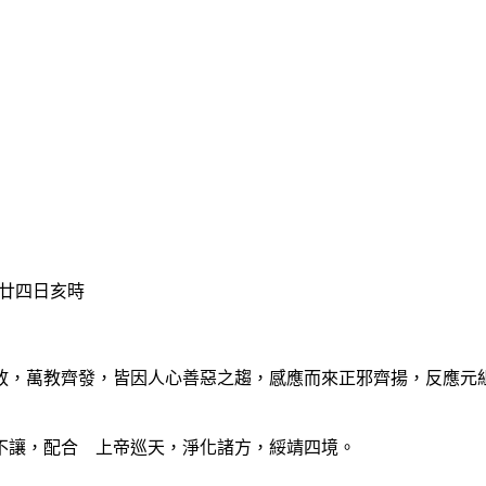
廿四日亥時
，萬教齊發，皆因人心善惡之趨，感應而來正邪齊揚，反應元組
讓，配合 上帝巡天，淨化諸方，綏靖四境。