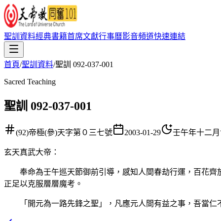
聖訓資料
經典書籍
首席文獻
行事曆
影音頻道
快速連結
首頁
/
聖訓資料
/
聖訓 092-037-001
Sacred Teaching
聖訓 092-037-001
(92)帝極(參)天字第０三七號
2003-01-29
壬午年十二月
玄天真武大帝
：
奉命為壬午巡天節御前引導，感知人間春劫行運，百花齊放
正足以克服層層魔考。
「開元為一路先鋒之聖」，凡應元人間有益之事，吾當仁不