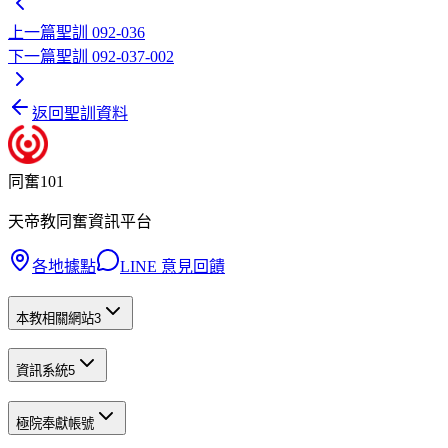
上一篇
聖訓 092-036
下一篇
聖訓 092-037-002
返回聖訓資料
同奮101
天帝教同奮資訊平台
各地據點
LINE 意見回饋
本教相關網站
3
資訊系統
5
極院奉獻帳號