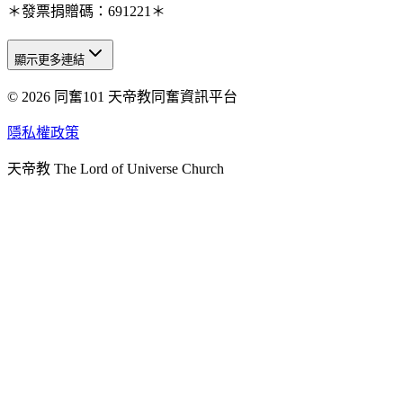
＊發票捐贈碼：691221＊
顯示更多連結
© 2026 同奮101 天帝教同奮資訊平台
天人研究總院
天人研究學院
隱私權政策
天人文化院
天帝教 The Lord of Universe Church
天人炁功院
天人圖書館
教史委員會
青年團
始院
台北市掌院
臺南初院