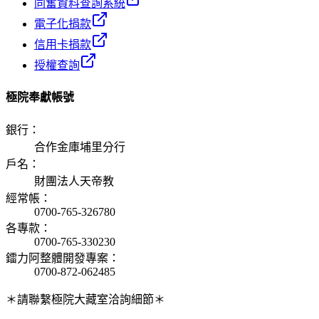
同奮資料查詢系統
電子化捐款
信用卡捐款
授權查詢
極院奉獻帳號
銀行
：
合作金庫埔里分行
戶名
：
財團法人天帝教
經常帳
：
0700-765-326780
各專款
：
0700-765-330230
鐳力阿整體開發專案
：
0700-872-062485
＊請聯繫極院大藏室洽詢細節＊