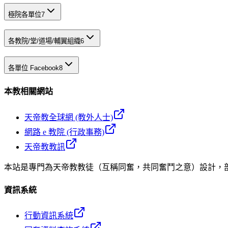
極院各單位
7
各教院/堂/道場/輔翼組織
6
各單位 Facebook
8
本教相關網站
天帝教全球網 (教外人士)
網路 e 教院 (行政事務)
天帝教教訊
本站是專門為天帝教教徒（互稱同奮，共同奮鬥之意）設計，
資訊系統
行動資訊系統