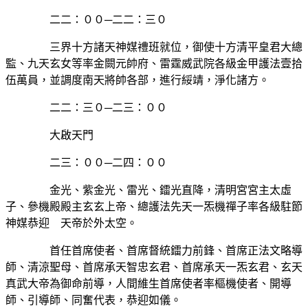
二二：００─二二：三０
三界十方諸天神媒禮班就位，御使十方清平皇君大總
監、九天玄女等率金闕元帥府、雷霆威武院各級金甲護法壹拾
伍萬員，並調度南天將帥各部，進行綏靖，淨化諸方。
二二：三０─二三：００
大啟天門
二三：００─二四：００
金光、紫金光、雷光、鐳光直降，清明宮宮主太虛
子、參機殿殿主玄玄上帝、總護法先天一炁機禪子率各級駐節
神媒恭迎 天帝於外太空。
首任首席使者、首席督統鐳力前鋒、首席正法文略導
師、清涼聖母、首席承天智忠玄君、首席承天一炁玄君、玄天
真武大帝為御命前導，人間維生首席使者率樞機使者、開導
師、引導師、同奮代表，恭迎如儀。