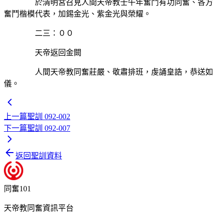
於清明宮召見人間天帝教壬午年奮鬥有功同奮、各方
奮鬥楷模代表，加錫金光、紫金光與榮耀。
二三：００
天帝返回金闕
人間天帝教同奮莊嚴、敬肅排班，虔誦皇誥，恭送如
儀。
上一篇
聖訓 092-002
下一篇
聖訓 092-007
返回聖訓資料
同奮101
天帝教同奮資訊平台