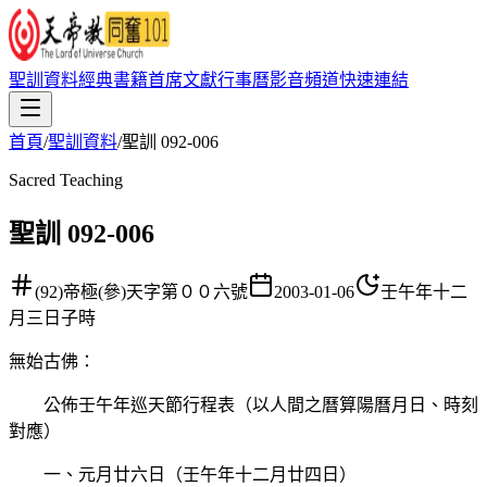
聖訓資料
經典書籍
首席文獻
行事曆
影音頻道
快速連結
首頁
/
聖訓資料
/
聖訓 092-006
Sacred Teaching
聖訓 092-006
(92)帝極(參)天字第００六號
2003-01-06
壬午年十二
月三日子時
無始古佛
：
公佈壬午年巡天節行程表（以人間之曆算陽曆月日、時刻
對應）
一、元月廿六日（壬午年十二月廿四日）