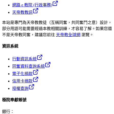
網路 e 教院 (行政事務)
天帝教教訊
本站是專門為天帝教教徒（互稱同奮，共同奮鬥之意）設計，
部分用語可能需要經過本教相關訓練，才容易了解。如果您還
不是天帝教同奮，建議您前往
天帝教全球網
瀏覽。
資訊系統
行動資訊系統
同奮資料查詢系統
電子化捐款
信用卡捐款
授權查詢
極院奉獻帳號
銀行
：