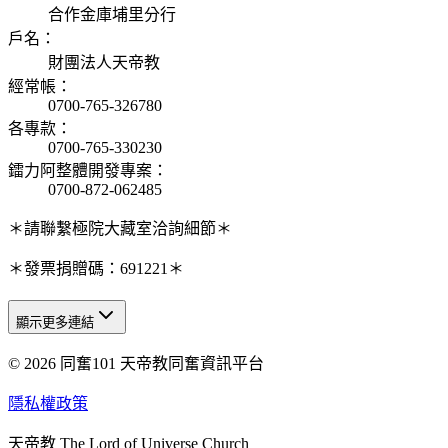
合作金庫埔里分行
戶名
：
財團法人天帝教
經常帳
：
0700-765-326780
各專款
：
0700-765-330230
鐳力阿整體開發專案
：
0700-872-062485
＊請聯繫極院大藏室洽詢細節＊
＊發票捐贈碼：691221＊
顯示更多連結
© 2026 同奮101 天帝教同奮資訊平台
天人研究總院
天人研究學院
隱私權政策
天人文化院
天帝教 The Lord of Universe Church