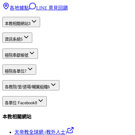
各地據點
LINE 意見回饋
本教相關網站
3
資訊系統
5
極院奉獻帳號
極院各單位
7
各教院/堂/道場/輔翼組織
6
各單位 Facebook
8
本教相關網站
天帝教全球網 (教外人士)