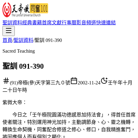
聖訓資料
經典書籍
首席文獻
行事曆
影音頻道
快速連結
首頁
/
聖訓資料
/
聖訓 091-390
Sacred Teaching
聖訓 091-390
(91)帝極(參)天字第三九０號
2002-11-24
壬午年十月
二十日午時
紫微大帝
：
今日之「壬午極院圓滿功德感恩加持法會」，得首任首席
使者關注，特別運用神光加持，主動調節身、心、靈之機轉，
轉換生命契機，同奮配合修道之修心、修口，自我精進奮鬥，
將因應個人而有個別之顯化。