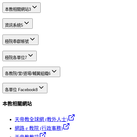
本教相關網站
3
資訊系統
5
極院奉獻帳號
極院各單位
7
各教院/堂/道場/輔翼組織
6
各單位 Facebook
8
本教相關網站
天帝教全球網 (教外人士)
網路 e 教院 (行政事務)