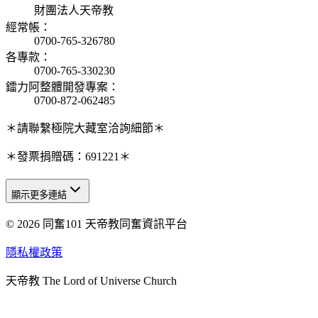
財團法人天帝教
經常帳
：
0700-765-326780
各專款
：
0700-765-330230
鐳力阿整體開發專案
：
0700-872-062485
＊請聯繫極院大藏室洽詢細節＊
＊發票捐贈碼：691221＊
顯示更多連結
© 2026 同奮101 天帝教同奮資訊平台
天人研究總院
天人研究學院
隱私權政策
天人文化院
天帝教 The Lord of Universe Church
天人炁功院
天人圖書館