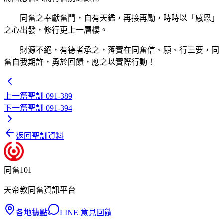
同奮之奉獻奮鬥，自有天鑑，再接再勵，時時以「感恩」
之心出發，修行更上一層樓。
財源不絕，有德者承之，落實在同奮信、願、行三要，同
奮自我期許，勇於回饋，應之以實際行動！
上一篇
聖訓 091-389
下一篇
聖訓 091-394
返回聖訓資料
同奮101
天帝教同奮資訊平台
各地據點
LINE 意見回饋