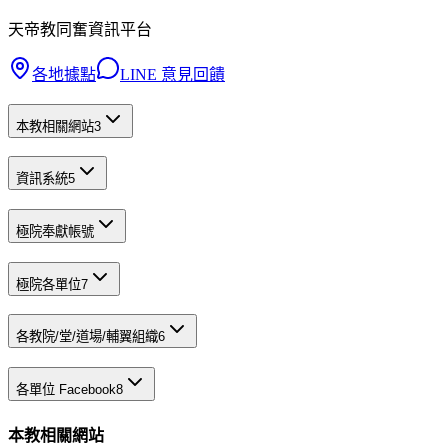
天帝教同奮資訊平台
各地據點
LINE 意見回饋
本教相關網站
3
資訊系統
5
極院奉獻帳號
極院各單位
7
各教院/堂/道場/輔翼組織
6
各單位 Facebook
8
本教相關網站