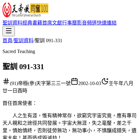
聖訓資料
經典書籍
首席文獻
行事曆
影音頻道
快速連結
首頁
/
聖訓資料
/
聖訓 091-331
Sacred Teaching
聖訓 091-331
(91)帝極(參)天字第三三一號
2002-10-03
壬午年八月
廿一日酉時
首任首席使者
：
人之生有涯，惟有精神常存，欲窮究宇宙究竟，應有專司
天人親和之途徑共同發展。宇宙大無涯，失之毫釐，差之千
里，慎始慎終，否則徒勞無功，無功事小，不慎釀成錯失，遺
害大矣！甚而造成毀滅劫！