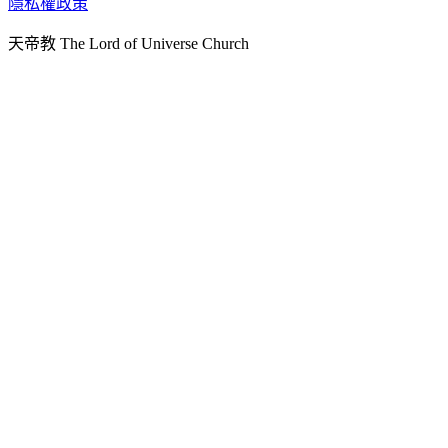
隱私權政策
天人文化院
天帝教 The Lord of Universe Church
天人炁功院
天人圖書館
教史委員會
青年團
始院
台北市掌院
臺南初院
天安太和道場
天安服務預約
中華民國紅心字會