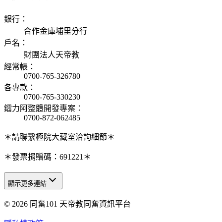
銀行
：
合作金庫埔里分行
戶名
：
財團法人天帝教
經常帳
：
0700-765-326780
各專款
：
0700-765-330230
鐳力阿整體開發專案
：
0700-872-062485
＊請聯繫極院大藏室洽詢細節＊
＊發票捐贈碼：691221＊
顯示更多連結
© 2026 同奮101 天帝教同奮資訊平台
天人研究總院
天人研究學院