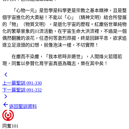
「心物一元」是哲學是科學更是宗教之基本精神，且是整
個宇宙進化的大奧秘！不能以「心」（精神文明）結合所發展
的「物」（物質文明），是退化宇宙的歷程。紅塵俗世單純物
化的繁華景象的川流活動，在宇宙生命大洪流裡，不過是一個
偶然翻騰的浪花，任憑何等激烈昂揚，終是回歸平息，欲求追
逐立足浪頭的幻想，就像泡沫一樣，不切實際！
在塵而不染塵，「我本悲時非遯世」，人間烽火若隱若
現，同奮以參贊化育宇宙真道為職志，樂在其中矣！
上一篇
聖訓 091-330
下一篇
聖訓 091-332
返回聖訓資料
同奮101