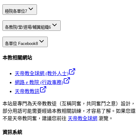
極院各單位
7
各教院/堂/道場/輔翼組織
6
各單位 Facebook
8
本教相關網站
天帝教全球網 (教外人士)
網路 e 教院 (行政事務)
天帝教教訊
本站是專門為天帝教教徒（互稱同奮，共同奮鬥之意）設計，
部分用語可能需要經過本教相關訓練，才容易了解。如果您還
不是天帝教同奮，建議您前往
天帝教全球網
瀏覽。
資訊系統