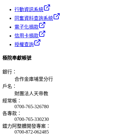
行動資訊系統
同奮資料查詢系統
電子化捐款
信用卡捐款
授權查詢
極院奉獻帳號
銀行
：
合作金庫埔里分行
戶名
：
財團法人天帝教
經常帳
：
0700-765-326780
各專款
：
0700-765-330230
鐳力阿整體開發專案
：
0700-872-062485