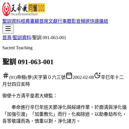
聖訓資料
經典書籍
首席文獻
行事曆
影音頻道
快速連結
首頁
/
聖訓資料
/
聖訓 091-063-001
Sacred Teaching
聖訓 091-063-001
(91)帝極(參)天字第０六三號
2002-02-08
辛巳年十二
月廿四日亥時
御使十方清平皇君大總監
：
奉命進行辛巳年巡天節淨化與綏靖作業，於廓清與淨化循
「加強引渡」「加重教化」而行，化痴除迷，以助春劫布化，
吾等敬謹而為，慎重以對，淨化諸方。