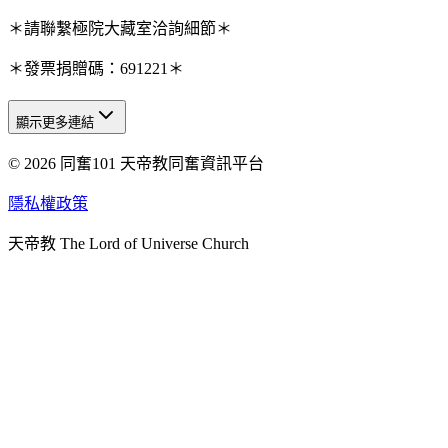
＊請聯繫極院大藏室洽詢細節＊
＊發票捐贈碼：691221＊
顯示更多連結
© 2026 同奮101 天帝教同奮資訊平台
天人研究總院
天人研究學院
隱私權政策
天人文化院
天帝教 The Lord of Universe Church
天人炁功院
天人圖書館
教史委員會
青年團
始院