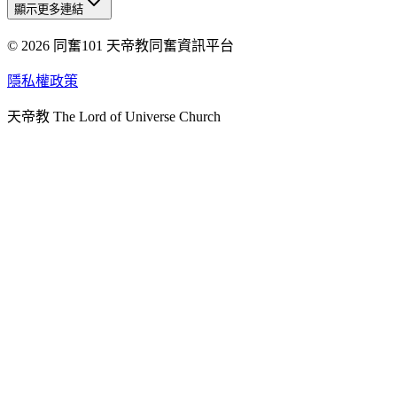
顯示更多連結
© 2026 同奮101 天帝教同奮資訊平台
天人研究總院
天人研究學院
隱私權政策
天人文化院
天帝教 The Lord of Universe Church
天人炁功院
天人圖書館
教史委員會
青年團
始院
台北市掌院
臺南初院
天安太和道場
天安服務預約