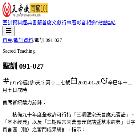
聖訓資料
經典書籍
首席文獻
行事曆
影音頻道
快速連結
首頁
/
聖訓資料
/
聖訓 091-027
Sacred Teaching
聖訓 091-027
(91)帝極(參)天字第０二七號
2002-01-20
辛巳年十二
月七日戌時
首席督統鐳力前鋒
：
核備九十年度全教許可行持「三期匯宗天曹應元寶誥」、
「基本經典」以及「三期匯宗天曹應元寶誥暨基本經典」廿字
真言匾（軸）之奮鬥成果統計，指示：