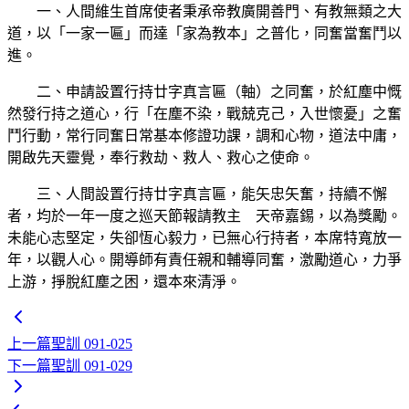
一、人間維生首席使者秉承帝教廣開善門、有教無類之大
道，以「一家一匾」而達「家為教本」之普化，同奮當奮鬥以
進。
二、申請設置行持廿字真言匾（軸）之同奮，於紅塵中慨
然發行持之道心，行「在塵不染，戰兢克己，入世懷憂」之奮
鬥行動，常行同奮日常基本修證功課，調和心物，道法中庸，
開啟先天靈覺，奉行救劫、救人、救心之使命。
三、人間設置行持廿字真言匾，能矢忠矢奮，持續不懈
者，均於一年一度之巡天節報請教主 天帝嘉錫，以為獎勵。
未能心志堅定，失卻恆心毅力，已無心行持者，本席特寬放一
年，以觀人心。開導師有責任親和輔導同奮，激勵道心，力爭
上游，掙脫紅塵之困，還本來清淨。
上一篇
聖訓 091-025
下一篇
聖訓 091-029