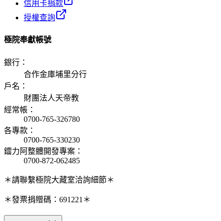
信用卡捐款
授權查詢
極院奉獻帳號
銀行
：
合作金庫埔里分行
戶名
：
財團法人天帝教
經常帳
：
0700-765-326780
各專款
：
0700-765-330230
鐳力阿整體開發專案
：
0700-872-062485
＊請聯繫極院大藏室洽詢細節＊
＊發票捐贈碼：691221＊