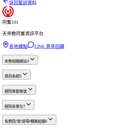
返回聖訓資料
同奮101
天帝教同奮資訊平台
各地據點
LINE 意見回饋
本教相關網站
3
資訊系統
5
極院奉獻帳號
極院各單位
7
各教院/堂/道場/輔翼組織
6