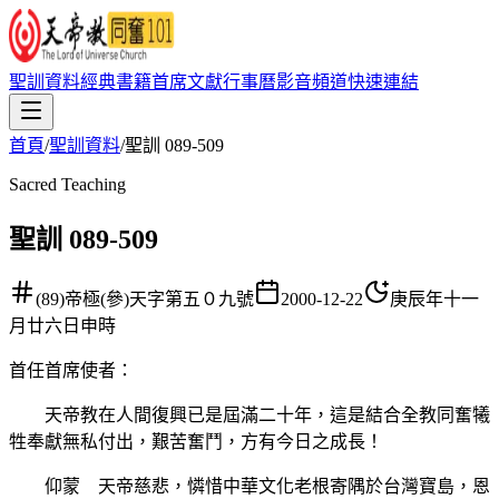
聖訓資料
經典書籍
首席文獻
行事曆
影音頻道
快速連結
首頁
/
聖訓資料
/
聖訓 089-509
Sacred Teaching
聖訓 089-509
(89)帝極(參)天字第五０九號
2000-12-22
庚辰年十一
月廿六日申時
首任首席使者
：
天帝教在人間復興已是屆滿二十年，這是結合全教同奮犧
牲奉獻無私付出，艱苦奮鬥，方有今日之成長！
仰蒙 天帝慈悲，憐惜中華文化老根寄隅於台灣寶島，恩