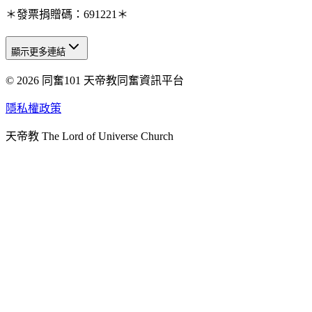
＊發票捐贈碼：691221＊
顯示更多連結
© 2026 同奮101 天帝教同奮資訊平台
天人研究總院
天人研究學院
隱私權政策
天人文化院
天帝教 The Lord of Universe Church
天人炁功院
天人圖書館
教史委員會
青年團
始院
台北市掌院
臺南初院