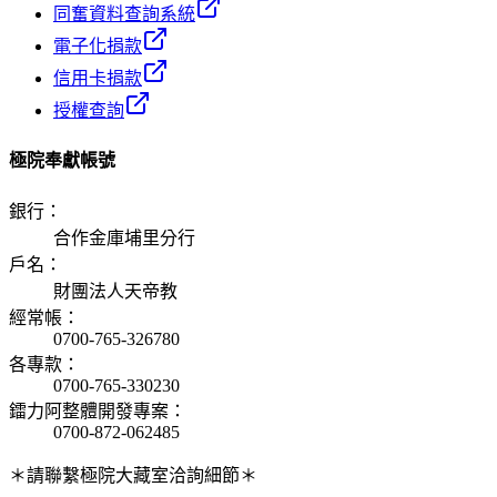
同奮資料查詢系統
電子化捐款
信用卡捐款
授權查詢
極院奉獻帳號
銀行
：
合作金庫埔里分行
戶名
：
財團法人天帝教
經常帳
：
0700-765-326780
各專款
：
0700-765-330230
鐳力阿整體開發專案
：
0700-872-062485
＊請聯繫極院大藏室洽詢細節＊