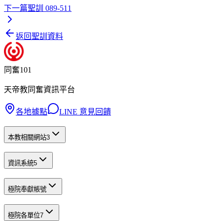
下一篇
聖訓 089-511
返回聖訓資料
同奮101
天帝教同奮資訊平台
各地據點
LINE 意見回饋
本教相關網站
3
資訊系統
5
極院奉獻帳號
極院各單位
7