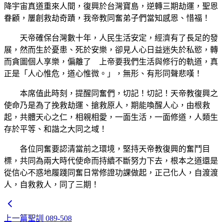
降宇宙真道重來人間，復興於台灣寶島，逆轉三期劫運，聖恩
眷顧，屢創救劫奇蹟，我帝教同奮弟子們當知感恩、惜福！
天帝確保台灣數十年，人民生活安定，經濟有了長足的發
展，然而生於憂患、死於安樂，卻見人心日益迷失於私慾，轉
而貪圖個人享樂，偏離了 上帝要我們生活與修行的軌道，真
正是「人心惟危，道心惟微。」，無形、有形同聲悲嘆！
本席值此時刻，提醒同奮們，切記！切記！天帝教復興之
使命乃是為了挽救劫運、搶救原人，期能喚醒人心，由根救
起，共體天心之仁，相親相愛，一面生活，一面修道，人類生
存於平等、和諧之大同之域！
各位同奮要認清當前之環境，堅持天帝教復興的奮鬥目
標，共同為兩大時代使命而持續不斷努力下去，根本之道還是
從信心不惑地履踐同奮日常修證功課做起，正己化人，自渡渡
人，自救救人，同了三期！
上一篇
聖訓 089-508