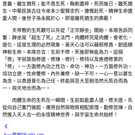
意義，雖生猶死；能不畏生死，鞠躬盡瘁，死而後已，雖死猶
生。中華民族古往今來多少聖賢忠烈，慷慨赴死，精神生命遺
愛人間，後世子孫永銘於心，即是雖死猶生的典範！
天帝教的生死觀可以先從「正宗靜坐」開始，本席告訴同
奮：靜坐是「超生了死」之法門，肉體終究是肉體，會老化、
退化，這是生理的必然現象，昊天心法可以藉假修真，創造精
神新生命。本席亦言：生前不修，死後即無能為力。這個
「修」字就是指修道、修煉、修行、修持以及進德修業的
「修」。一方面修內功之性功、命功、神功，一方面修外功，
培功立德，性命雙修，內外兼修，缺一不可。一心一意以蒼生
為念，以真道普化為己任，終能與至大至剛浩然元炁合而為
一，與天地合而為一。
肉體生命的生死在一瞬間，生前如能盡人道、修天道，先
從向自己奮鬥做起，運用自然與物質相配原理，勤修苦煉，自
然進入天人合一的永恆精神世界，與宇宙生命共始終！