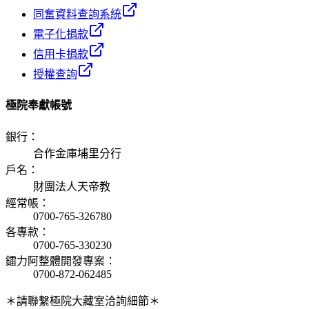
同奮資料查詢系統
電子化捐款
信用卡捐款
授權查詢
極院奉獻帳號
銀行
：
合作金庫埔里分行
戶名
：
財團法人天帝教
經常帳
：
0700-765-326780
各專款
：
0700-765-330230
鐳力阿整體開發專案
：
0700-872-062485
＊請聯繫極院大藏室洽詢細節＊