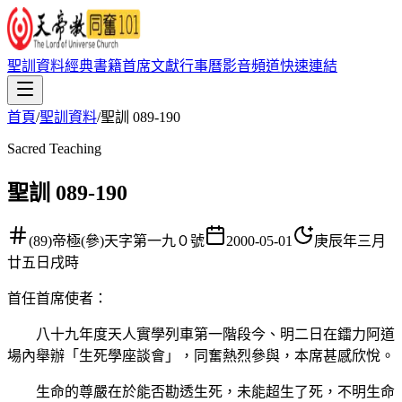
聖訓資料
經典書籍
首席文獻
行事曆
影音頻道
快速連結
首頁
/
聖訓資料
/
聖訓 089-190
Sacred Teaching
聖訓 089-190
(89)帝極(參)天字第一九０號
2000-05-01
庚辰年三月
廿五日戌時
首任首席使者
：
八十九年度天人實學列車第一階段今、明二日在鐳力阿道
場內舉辦「生死學座談會」，同奮熱烈參與，本席甚感欣悅。
生命的尊嚴在於能否勘透生死，未能超生了死，不明生命