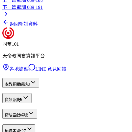
上一篇
聖訓 089-188
下一篇
聖訓 089-191
返回聖訓資料
同奮101
天帝教同奮資訊平台
各地據點
LINE 意見回饋
本教相關網站
3
資訊系統
5
極院奉獻帳號
極院各單位
7