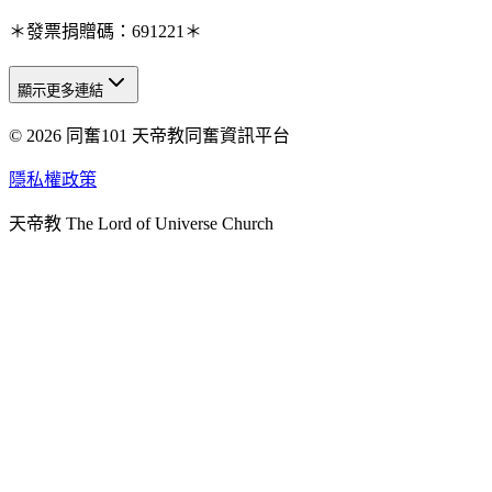
＊發票捐贈碼：691221＊
顯示更多連結
© 2026 同奮101 天帝教同奮資訊平台
天人研究總院
天人研究學院
隱私權政策
天人文化院
天帝教 The Lord of Universe Church
天人炁功院
天人圖書館
教史委員會
青年團
始院
台北市掌院