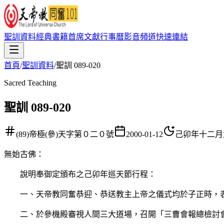
聖訓資料
經典書籍
首席文獻
行事曆
影音頻道
快速連結
首頁
/
聖訓資料
/
聖訓 089-020
Sacred Teaching
聖訓 089-020
(89)帝極(參)天字第０二０號
2000-01-12
己卯年十二月
無始古佛
：
說明奉御定頒布之己卯年巡天節行程：
一、天帝教同奮恭迎、恭送教主上帝之儀式均於子正時，表
二、於參機殿審視人間三大道場，召開「三曹會報總檢討會