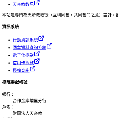
天帝教教訊
本站是專門為天帝教教徒（互稱同奮，共同奮鬥之意）設計，
資訊系統
行動資訊系統
同奮資料查詢系統
電子化捐款
信用卡捐款
授權查詢
極院奉獻帳號
銀行
：
合作金庫埔里分行
戶名
：
財團法人天帝教