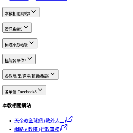
本教相關網站
3
資訊系統
5
極院奉獻帳號
極院各單位
7
各教院/堂/道場/輔翼組織
6
各單位 Facebook
8
本教相關網站
天帝教全球網 (教外人士)
網路 e 教院 (行政事務)