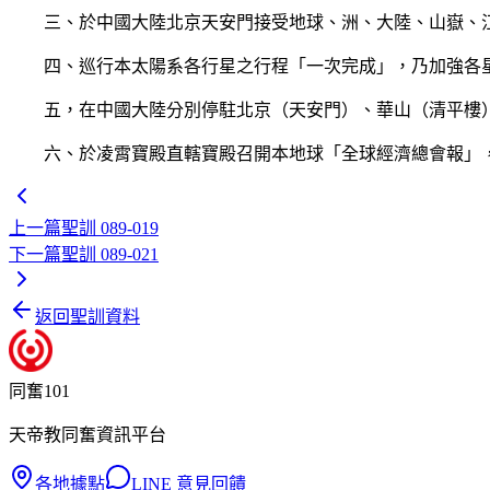
三、於中國大陸北京天安門接受地球、洲、大陸、山嶽、江
四、巡行本太陽系各行星之行程「一次完成」，乃加強各星
五，在中國大陸分別停駐北京（天安門）、華山（清平樓）
六、於凌霄寶殿直轄寶殿召開本地球「全球經濟總會報」，
上一篇
聖訓 089-019
下一篇
聖訓 089-021
返回聖訓資料
同奮101
天帝教同奮資訊平台
各地據點
LINE 意見回饋