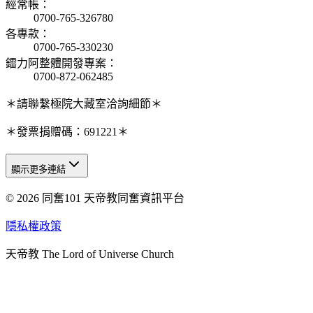
經常帳
：
0700-765-326780
各專款
：
0700-765-330230
鐳力阿整體開發專案
：
0700-872-062485
＊請聯繫極院大藏室洽詢細節＊
＊發票捐贈碼：691221＊
顯示更多連結
© 2026 同奮101 天帝教同奮資訊平台
天人研究總院
天人研究學院
隱私權政策
天人文化院
天帝教 The Lord of Universe Church
天人炁功院
天人圖書館
教史委員會