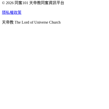
© 2026 同奮101 天帝教同奮資訊平台
天人研究總院
天人研究學院
隱私權政策
天人文化院
天帝教 The Lord of Universe Church
天人炁功院
天人圖書館
教史委員會
青年團
始院
台北市掌院
臺南初院
天安太和道場
天安服務預約
中華民國紅心字會