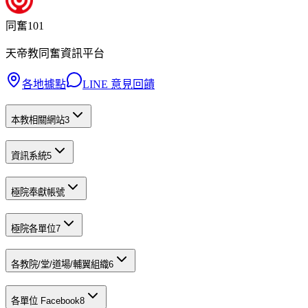
同奮101
天帝教同奮資訊平台
各地據點
LINE 意見回饋
本教相關網站
3
資訊系統
5
極院奉獻帳號
極院各單位
7
各教院/堂/道場/輔翼組織
6
各單位 Facebook
8