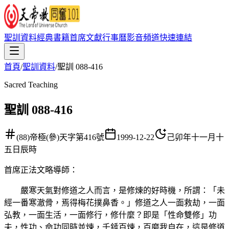
聖訓資料
經典書籍
首席文獻
行事曆
影音頻道
快速連結
首頁
/
聖訓資料
/
聖訓 088-416
Sacred Teaching
聖訓 088-416
(88)帝極(參)天字第416號
1999-12-22
己卯年十一月十
五日辰時
首席正法文略導師
：
嚴寒天氣對修道之人而言，是修煉的好時機，所謂：「未
經一番寒澈骨，焉得梅花撲鼻香。」修道之人一面救劫，一面
弘教，一面生活，一面修行，修什麼？即是「性命雙修」功
夫，性功、命功同時並煉，千錘百煉，百磨我自在，這是修道