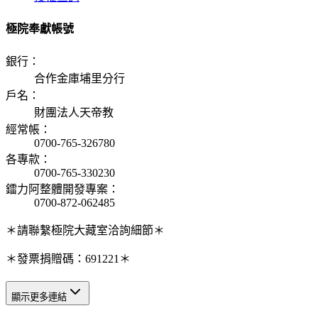
極院奉獻帳號
銀行
：
合作金庫埔里分行
戶名
：
財團法人天帝教
經常帳
：
0700-765-326780
各專款
：
0700-765-330230
鐳力阿整體開發專案
：
0700-872-062485
＊請聯繫極院大藏室洽詢細節＊
＊發票捐贈碼：691221＊
顯示更多連結