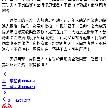
真功夫，不畏酷寒，堅持修道理念，不斷力行功課，更能有所
體會。
氣候上的大冷、大熱也是行劫，己卯年大總清作業也即將
進入最後一階段，歲寒知松柏，事難知君子，己卯年之大總清
掃蕩造成幾家歡樂幾家愁，尤其在九二一大地震之衝擊下，台
灣地區之經濟環境不免有所挫折，此時又有寒冬籠罩，我帝教
同奮應不畏艱難，愈挫愈奮，坦然面對天上人間之考驗，不減
道心，不退道心，勇猛精進，堅持下去，可有所得！
天道無親，常與善人，吾等於無形與全教同奮一起奮鬥，
為新紀元之始，宏開教運！
上一篇
聖訓 088-414
下一篇
聖訓 088-423
返回聖訓資料