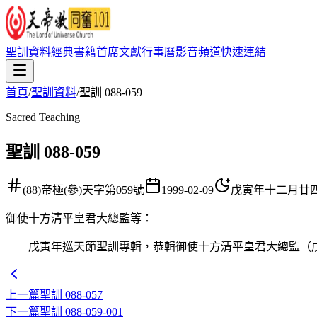
聖訓資料
經典書籍
首席文獻
行事曆
影音頻道
快速連結
首頁
/
聖訓資料
/
聖訓 088-059
Sacred Teaching
聖訓 088-059
(88)帝極(參)天字第059號
1999-02-09
戊寅年十二月廿
御使十方清平皇君大總監等
：
戊寅年巡天節聖訓專輯，恭輯御使十方清平皇君大總監（戊
上一篇
聖訓 088-057
下一篇
聖訓 088-059-001