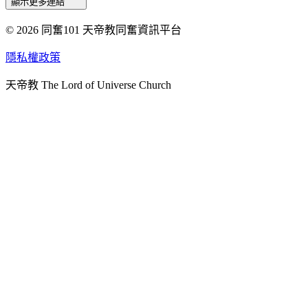
顯示更多連結
© 2026 同奮101 天帝教同奮資訊平台
天人研究總院
天人研究學院
隱私權政策
天人文化院
天帝教 The Lord of Universe Church
天人炁功院
天人圖書館
教史委員會
青年團
始院
台北市掌院
臺南初院
天安太和道場
天安服務預約