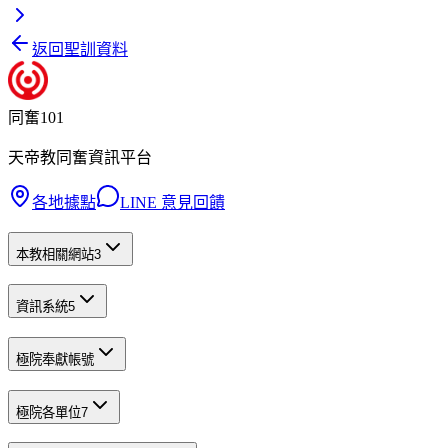
返回聖訓資料
同奮101
天帝教同奮資訊平台
各地據點
LINE 意見回饋
本教相關網站
3
資訊系統
5
極院奉獻帳號
極院各單位
7