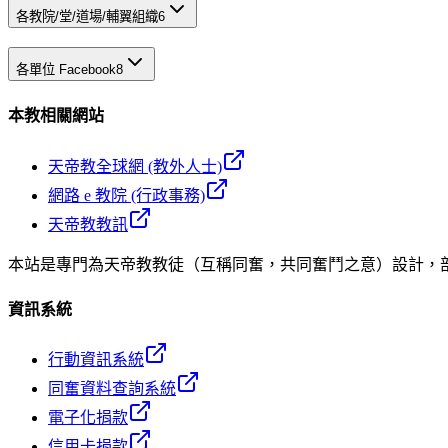
各教院/堂/道場/輔翼組織
6
各單位 Facebook
8
本教相關網站
天帝教全球網 (教外人士)
網路 e 教院 (行政事務)
天帝教教訊
本站是專門為天帝教教徒（互稱同奮，共同奮鬥之意）設計，
資訊系統
行動資訊系統
同奮資料查詢系統
電子化捐款
信用卡捐款