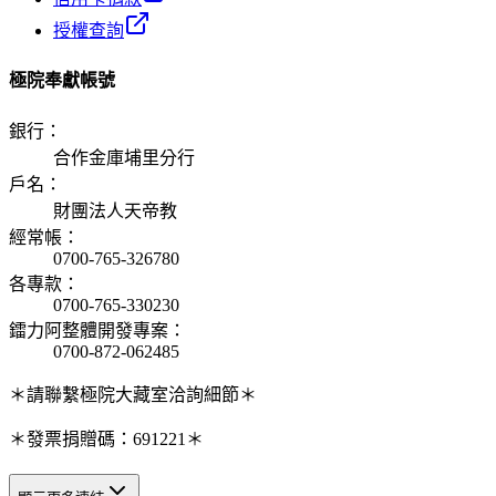
授權查詢
極院奉獻帳號
銀行
：
合作金庫埔里分行
戶名
：
財團法人天帝教
經常帳
：
0700-765-326780
各專款
：
0700-765-330230
鐳力阿整體開發專案
：
0700-872-062485
＊請聯繫極院大藏室洽詢細節＊
＊發票捐贈碼：691221＊