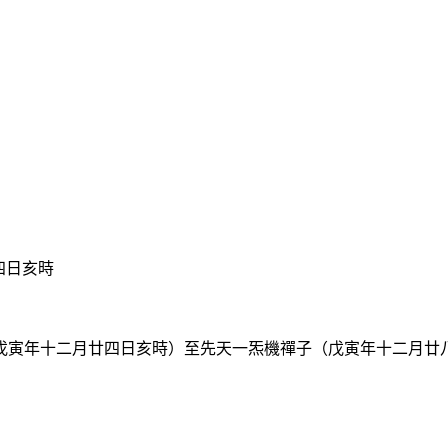
四日亥時
寅年十二月廿四日亥時）至先天一炁機禪子（戊寅年十二月廿