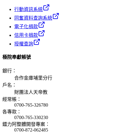
行動資訊系統
同奮資料查詢系統
電子化捐款
信用卡捐款
授權查詢
極院奉獻帳號
銀行
：
合作金庫埔里分行
戶名
：
財團法人天帝教
經常帳
：
0700-765-326780
各專款
：
0700-765-330230
鐳力阿整體開發專案
：
0700-872-062485