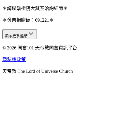
＊請聯繫極院大藏室洽詢細節＊
＊發票捐贈碼：691221＊
顯示更多連結
© 2026 同奮101 天帝教同奮資訊平台
天人研究總院
天人研究學院
隱私權政策
天人文化院
天帝教 The Lord of Universe Church
天人炁功院
天人圖書館
教史委員會
青年團
始院