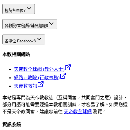
極院各單位
7
各教院/堂/道場/輔翼組織
6
各單位 Facebook
8
本教相關網站
天帝教全球網 (教外人士)
網路 e 教院 (行政事務)
天帝教教訊
本站是專門為天帝教教徒（互稱同奮，共同奮鬥之意）設計，
部分用語可能需要經過本教相關訓練，才容易了解。如果您還
不是天帝教同奮，建議您前往
天帝教全球網
瀏覽。
資訊系統