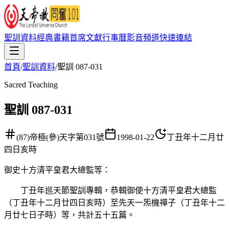
聖訓資料
經典書籍
首席文獻
行事曆
影音頻道
快速連結
首頁
/
聖訓資料
/
聖訓 087-031
Sacred Teaching
聖訓 087-031
(87)帝極(參)天字第031號
1998-01-22
丁丑年十二月廿
四日亥時
御史十方清平皇君大總監等
：
丁丑年巡天節聖訓專輯，恭輯御使十方清平皇君大總監
（丁丑年十二月廿四日亥時）至先天一炁機禪子（丁丑年十二
月廿七日子時）等，共計五十五篇。