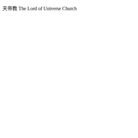
天人文化院
天帝教 The Lord of Universe Church
天人炁功院
天人圖書館
教史委員會
青年團
始院
台北市掌院
臺南初院
天安太和道場
天安服務預約
中華民國紅心字會