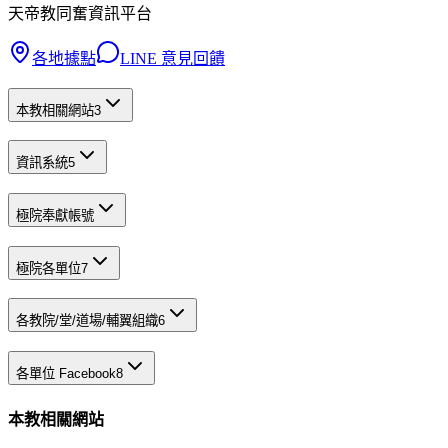
天帝教同奮資訊平台
各地據點
LINE 意見回饋
本教相關網站
3
資訊系統
5
極院奉獻帳號
極院各單位
7
各教院/堂/道場/輔翼組織
6
各單位 Facebook
8
本教相關網站