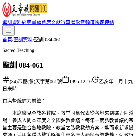
聖訓資料
經典書籍
首席文獻
行事曆
影音頻道
快速連結
首頁
/
聖訓資料
/
聖訓 084-061
Sacred Teaching
聖訓 084-061
(84)帝極(參)天字第061號
1995-12-10
乙亥年十月十九
日未時
首席督統鐳力前鋒
：
本席樂見全教各教院、教堂同奮代表從各地來到鐳力阿道
場，參與人間本年度之全國弘教會議。每年一度弘教會議的宗
旨主要是整合各地教院、教堂之弘教救劫方案，進而求新求變
求通，活用各種弘教策略渡化更多原人參與帝教救劫、弘教行