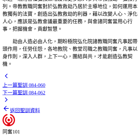
列。帝教教職同奮對於弘教救劫乃居於主導地位，如何運用本
教獨有的法寶，創造出弘教救劫的利器，藉以改變人心、淨化
人心，應該是弘教會議最重要的任務，與會諸同奮當用心行
事，把握機會，貢獻智慧。
劫由人造必由人化，期盼極院弘化院諸教職同奮凡事起帶
頭作用，任勞任怨，各地教院、教堂司職之教職同奮，凡事以
身作則，深入人群，上下一心，團結與共，才能創造弘教契
機。
上一篇
聖訓 084-060
下一篇
聖訓 084-062
返回聖訓資料
同奮101