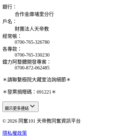
銀行
：
合作金庫埔里分行
戶名
：
財團法人天帝教
經常帳
：
0700-765-326780
各專款
：
0700-765-330230
鐳力阿整體開發專案
：
0700-872-062485
＊請聯繫極院大藏室洽詢細節＊
＊發票捐贈碼：691221＊
顯示更多連結
© 2026 同奮101 天帝教同奮資訊平台
天人研究總院
天人研究學院
隱私權政策