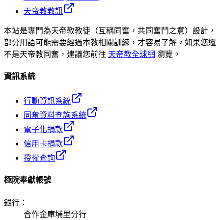
天帝教教訊
本站是專門為天帝教教徒（互稱同奮，共同奮鬥之意）設計，
部分用語可能需要經過本教相關訓練，才容易了解。如果您還
不是天帝教同奮，建議您前往
天帝教全球網
瀏覽。
資訊系統
行動資訊系統
同奮資料查詢系統
電子化捐款
信用卡捐款
授權查詢
極院奉獻帳號
銀行
：
合作金庫埔里分行