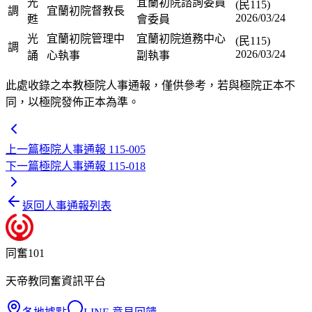
光
宜蘭初院諮詢委員
(民115)
調
宜蘭初院督教長
2026/03/24
甦
會委員
光
宜蘭初院管理中
宜蘭初院道務中心
(民115)
調
2026/03/24
誦
心執事
副執事
此處收錄之本教極院人事通報，僅供參考，若與極院正本不
同，以極院發佈正本為準。
上一篇
極院人事通報 115-005
下一篇
極院人事通報 115-018
返回人事通報列表
同奮101
天帝教同奮資訊平台