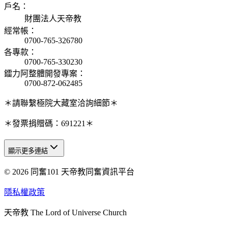
戶名
：
財團法人天帝教
經常帳
：
0700-765-326780
各專款
：
0700-765-330230
鐳力阿整體開發專案
：
0700-872-062485
＊請聯繫極院大藏室洽詢細節＊
＊發票捐贈碼：691221＊
顯示更多連結
© 2026 同奮101 天帝教同奮資訊平台
天人研究總院
天人研究學院
隱私權政策
天人文化院
天帝教 The Lord of Universe Church
天人炁功院