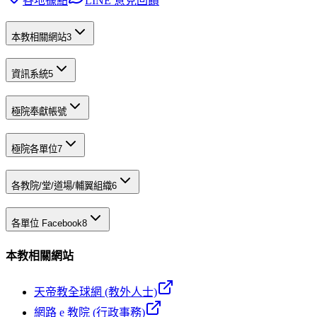
各地據點
LINE 意見回饋
本教相關網站
3
資訊系統
5
極院奉獻帳號
極院各單位
7
各教院/堂/道場/輔翼組織
6
各單位 Facebook
8
本教相關網站
天帝教全球網 (教外人士)
網路 e 教院 (行政事務)