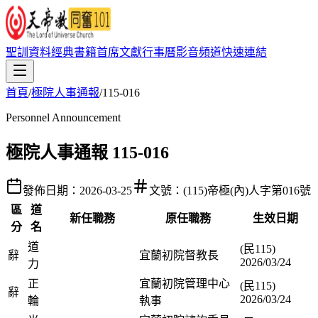
聖訓資料
經典書籍
首席文獻
行事曆
影音頻道
快速連結
首頁
/
極院人事通報
/
115-016
Personnel Announcement
極院人事通報 115-016
發佈日期：
2026-03-25
文號：
(115)帝極(內)人字第016號
區
道
新任職務
原任職務
生效日期
分
名
道
(民115)
辭
宜蘭初院督教長
2026/03/24
力
正
宜蘭初院管理中心
(民115)
辭
2026/03/24
輪
執事