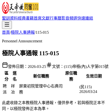
聖訓資料
經典書籍
首席文獻
行事曆
影音頻道
快速連結
首頁
/
極院人事通報
/
115-015
Personnel Announcement
極院人事通報 115-015
發佈日期：
2026-03-25
文號：
(115)帝極(內)人字第015號
區
道
原任職
新任職務
生效日期
分
名
務
聘
祥
屏東初院管理中心右典司
(民115)
2026/03/24
派
冶
務
此處收錄之本教極院人事通報，僅供參考，若與極院正本不
同，以極院發佈正本為準。