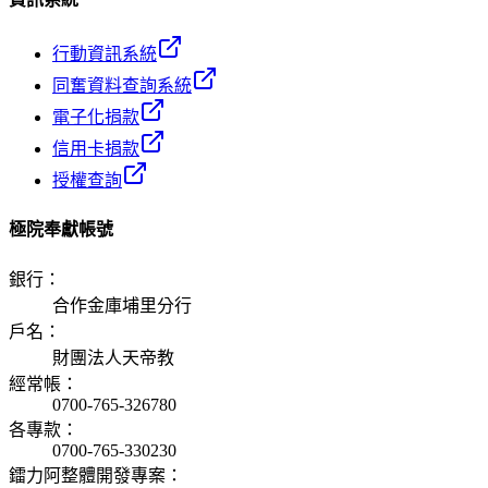
行動資訊系統
同奮資料查詢系統
電子化捐款
信用卡捐款
授權查詢
極院奉獻帳號
銀行
：
合作金庫埔里分行
戶名
：
財團法人天帝教
經常帳
：
0700-765-326780
各專款
：
0700-765-330230
鐳力阿整體開發專案
：