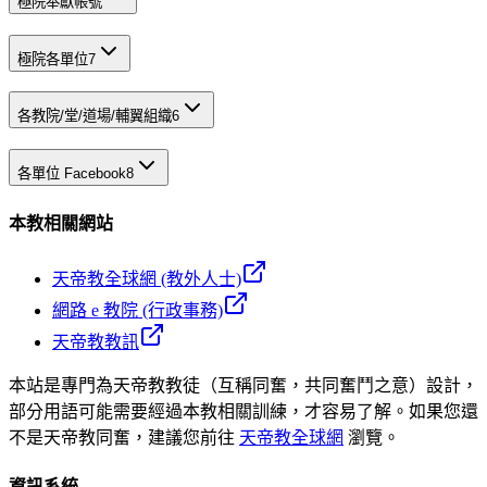
極院奉獻帳號
極院各單位
7
各教院/堂/道場/輔翼組織
6
各單位 Facebook
8
本教相關網站
天帝教全球網 (教外人士)
網路 e 教院 (行政事務)
天帝教教訊
本站是專門為天帝教教徒（互稱同奮，共同奮鬥之意）設計，
部分用語可能需要經過本教相關訓練，才容易了解。如果您還
不是天帝教同奮，建議您前往
天帝教全球網
瀏覽。
資訊系統