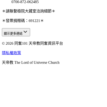
0700-872-062485
＊請聯繫極院大藏室洽詢細節＊
＊發票捐贈碼：691221＊
顯示更多連結
© 2026 同奮101 天帝教同奮資訊平台
天人研究總院
天人研究學院
隱私權政策
天人文化院
天帝教 The Lord of Universe Church
天人炁功院
天人圖書館
教史委員會
青年團