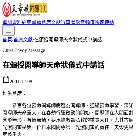
聖訓資料
經典書籍
首席文獻
行事曆
影音頻道
快速連結
首頁
/
首席文獻
/
在頒授開導師天命狀儀式中講話
Chief Envoy Message
在頒授開導師天命狀儀式中講話
2001-12-08
維生首席
：
恭喜各位預命開導師膺選為開導師，通過預命學習，深知
開導師天命重大，在春劫行運啟動的開始，開導師在人間面對
有形無形、有情無情，要承擔救劫弘教的重責大任。尤其古館
光潔同奮是第一位日本國開導師，光潔同奮的責任、天命更是
意義重大。