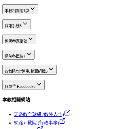
本教相關網站
3
資訊系統
5
極院奉獻帳號
極院各單位
7
各教院/堂/道場/輔翼組織
6
各單位 Facebook
8
本教相關網站
天帝教全球網 (教外人士)
網路 e 教院 (行政事務)