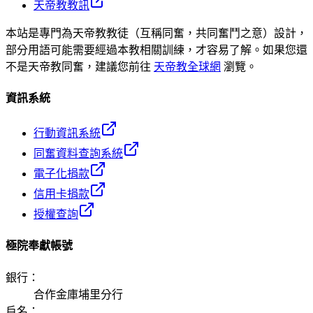
天帝教教訊
本站是專門為天帝教教徒（互稱同奮，共同奮鬥之意）設計，
部分用語可能需要經過本教相關訓練，才容易了解。如果您還
不是天帝教同奮，建議您前往
天帝教全球網
瀏覽。
資訊系統
行動資訊系統
同奮資料查詢系統
電子化捐款
信用卡捐款
授權查詢
極院奉獻帳號
銀行
：
合作金庫埔里分行
戶名
：