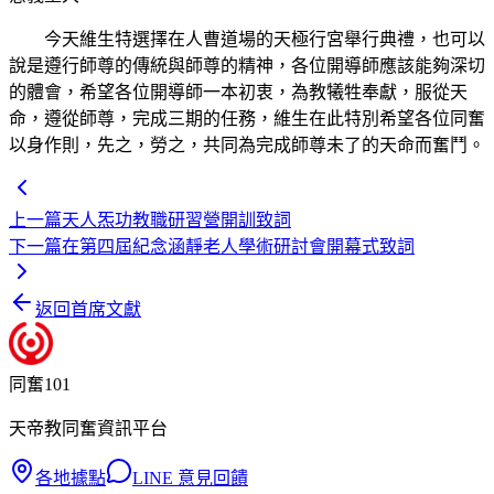
今天維生特選擇在人曹道場的天極行宮舉行典禮，也可以
說是遵行師尊的傳統與師尊的精神，各位開導師應該能夠深切
的體會，希望各位開導師一本初衷，為教犧牲奉獻，服從天
命，遵從師尊，完成三期的任務，維生在此特別希望各位同奮
以身作則，先之，勞之，共同為完成師尊未了的天命而奮鬥。
上一篇
天人炁功教職研習營開訓致詞
下一篇
在第四屆紀念涵靜老人學術研討會開幕式致詞
返回首席文獻
同奮101
天帝教同奮資訊平台
各地據點
LINE 意見回饋