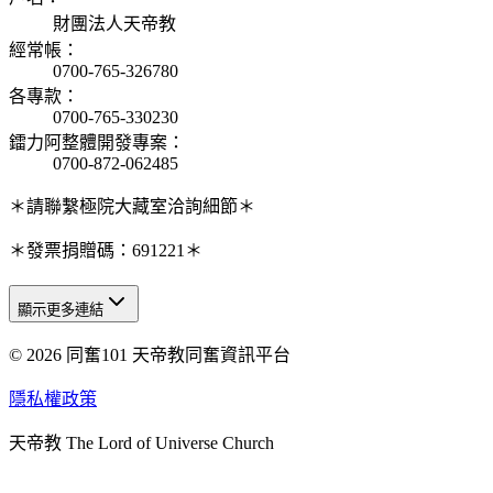
財團法人天帝教
經常帳
：
0700-765-326780
各專款
：
0700-765-330230
鐳力阿整體開發專案
：
0700-872-062485
＊請聯繫極院大藏室洽詢細節＊
＊發票捐贈碼：691221＊
顯示更多連結
© 2026 同奮101 天帝教同奮資訊平台
天人研究總院
天人研究學院
隱私權政策
天人文化院
天帝教 The Lord of Universe Church
天人炁功院
天人圖書館