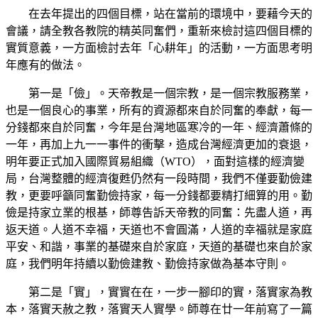
在去年提出的四個目標，站在當前的環境中，要藉今天的
會議，請全教各教院的精英同奮們，重新來檢討這四個目標的
實質意義，一方面檢討去年「心耕年」的活動，一方面思考明
年應有的做法。
第一是「儉」。天帝教是一個宗教，是一個宗教服務業，
也是一個良心的事業，所有的資源都來自於同奮的奉獻，每一
分錢都來自於同奮，今年是台灣地區寒冷的一年、經濟蕭條的
一年，再加上九一一事件的衝擊，造成台灣經濟更加的衰退，
明年要正式加入國際貿易組織（WTO），面對這樣的經濟變
局，台灣整體的經濟復甦仍然有一段時間，我們不僅要勤儉建
教，更要呼籲同奮勤儉持家，每一分錢都要精打細算的用。勤
儉是持家立業的根基，師尊告訴天帝教的同奮：先盡人道，再
返天道。人道不幸福，天道也不會圓滿，人道的幸福就是家庭
平安、和諧，事業的基礎來自於家庭，天道的基礎也來自於家
庭，我們明年持續以勤儉建教、勤儉持家做為基本守則。
第二是「實」，實實在在，一步一腳印的實，落實家為教
本，落實天赦之教，落實天人實學。師尊在廿一年前寫了一篇