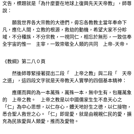
文告，標題就是「為什麼要在地球上復興先天天帝教」，師尊
說：
願我世界各大宗教的大德們，毋忘各教教主當年奉命下
凡，應化人間，立教的根源，救劫的動機，希望大家不分畛
域，不分種族，不分宗教，一視同仁，相忘於無形，一致信奉
全宇宙的惟一 主宰，一致崇敬全人類的共同 上帝–天帝。
《教綱》第二八０頁
然後師尊緊接著提出二段「 上帝之教」與二段「 天帝
之道」，這四段文字就是天帝教天人實學的四個基本精神：
應運而興的為一本萬殊，萬殊一本，無中生有，包羅萬象
的 上帝之教。 上帝之教是以中國儒家生生不息天心之
「仁」為中心思想，以仁存心，體天地好生之德，以仁接物，
悉合聖人救世之心。「仁」即是愛，就是由親親仁民的愛，擴
充為民族愛與人類愛，推而及愛物。