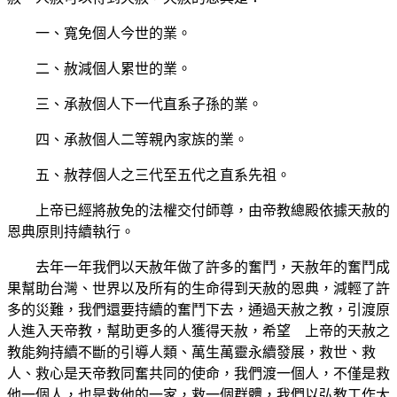
一、寬免個人今世的業。
二、赦減個人累世的業。
三、承赦個人下一代直系子孫的業。
四、承赦個人二等親內家族的業。
五、赦荐個人之三代至五代之直系先祖。
上帝已經將赦免的法權交付師尊，由帝教總殿依據天赦的
恩典原則持續執行。
去年一年我們以天赦年做了許多的奮鬥，天赦年的奮鬥成
果幫助台灣、世界以及所有的生命得到天赦的恩典，減輕了許
多的災難，我們還要持續的奮鬥下去，通過天赦之教，引渡原
人進入天帝教，幫助更多的人獲得天赦，希望 上帝的天赦之
教能夠持續不斷的引導人類、萬生萬靈永續發展，救世、救
人、救心是天帝教同奮共同的使命，我們渡一個人，不僅是救
他一個人，也是救他的一家，救一個群體，我們以弘教工作大