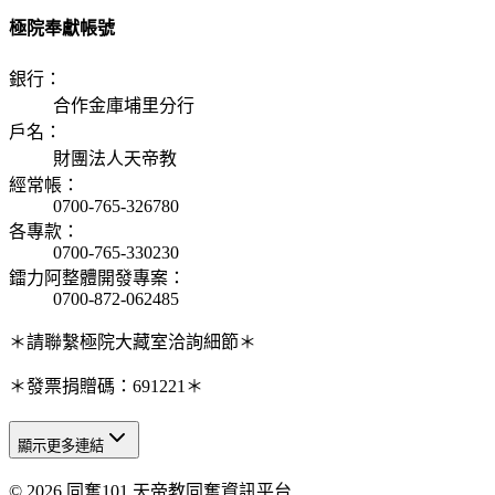
極院奉獻帳號
銀行
：
合作金庫埔里分行
戶名
：
財團法人天帝教
經常帳
：
0700-765-326780
各專款
：
0700-765-330230
鐳力阿整體開發專案
：
0700-872-062485
＊請聯繫極院大藏室洽詢細節＊
＊發票捐贈碼：691221＊
顯示更多連結
© 2026 同奮101 天帝教同奮資訊平台
天人研究總院