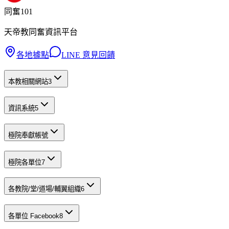
同奮101
天帝教同奮資訊平台
各地據點
LINE 意見回饋
本教相關網站
3
資訊系統
5
極院奉獻帳號
極院各單位
7
各教院/堂/道場/輔翼組織
6
各單位 Facebook
8