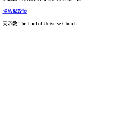
天人研究學院
隱私權政策
天人文化院
天帝教 The Lord of Universe Church
天人炁功院
天人圖書館
教史委員會
青年團
始院
台北市掌院
臺南初院
天安太和道場
天安服務預約
中華民國紅心字會