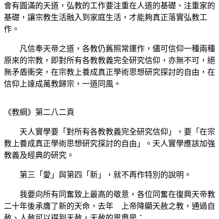
會有圓滿的天道，弘教的工作要注重在人道的基礎、注重家的
基礎，讓宗教生活融入到家庭生活，才能夠真正落實弘教工
作。
凡信奉天帝之道，各教仍舊照常運作，儘可信仰一種兩種
原來的宗教，即對所有各教教義完全研究信仰，亦無不可，絕
無矛盾衝突，在宗教上養成真正學術思想研究探討的自由，在
信仰上達成萬教歸宗，一道同風。
《教綱》第二八二頁
天人實學要「對所有各教教義完全研究信仰」，要「在宗
教上養成真正學術思想研究探討的自由」。天人實學應該加強
教義及經典的研究。
第三「愛」與第四「新」，就不再作特別的說明。
我要向所有同奮致上最高的敬意，各位同奮在復興天帝教
二十年後承膺了新的天命，去年 上帝降顯天赦之教，通過自
赦、人赦可以得到天赦，天赦的恩典是：