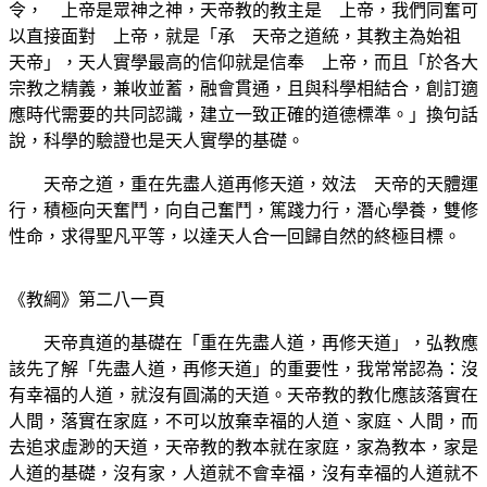
令， 上帝是眾神之神，天帝教的教主是 上帝，我們同奮可
以直接面對 上帝，就是「承 天帝之道統，其教主為始祖
天帝」，天人實學最高的信仰就是信奉 上帝，而且「於各大
宗教之精義，兼收並蓄，融會貫通，且與科學相結合，創訂適
應時代需要的共同認識，建立一致正確的道德標準。」換句話
說，科學的驗證也是天人實學的基礎。
天帝之道，重在先盡人道再修天道，效法 天帝的天體運
行，積極向天奮鬥，向自己奮鬥，篤踐力行，潛心學養，雙修
性命，求得聖凡平等，以達天人合一回歸自然的終極目標。
《教綱》第二八一頁
天帝真道的基礎在「重在先盡人道，再修天道」，弘教應
該先了解「先盡人道，再修天道」的重要性，我常常認為：沒
有幸福的人道，就沒有圓滿的天道。天帝教的教化應該落實在
人間，落實在家庭，不可以放棄幸福的人道、家庭、人間，而
去追求虛渺的天道，天帝教的教本就在家庭，家為教本，家是
人道的基礎，沒有家，人道就不會幸福，沒有幸福的人道就不