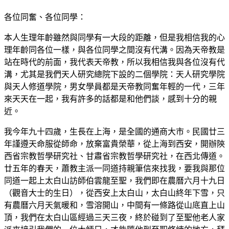
各位同奮、各位同學：
本人生理年齡雖然與同學有一大段的距離，但是我相信我的心
理年齡同各位一樣，與各位同學之間沒有代溝。因為天帝教是
站在時代的前面，我代表天帝教，所以我相信我與各位沒有代
溝，尤其是我們天人研究總院下設的二個學院：天人研究學院
與天人修道學院，男女學員都是天帝教同奮年輕的一代，三年
來天天在一起，我有許多的話都是和他們談，感到十分的親
近。
我今年九十四歲，生長在上海，是全國的通商大市。民國廿三
年謹遵天命服從師命，放棄富貴榮華，從上海到西安，開辦陝
西省宗教哲學研究社、甘肅省宗教哲學研究社，在西北傳道。
廿五年的春天，蕭教主派一同道持親筆信來找我，要我與那位
同道一起上太白山訪師伯雲龍至聖，我們即在農曆六月十九日
（觀音大士的生日），從西安上太白山，太白山終年下雪，只
有農曆六月天氣暖和，雪溶開山，中間有一條路從山底直上山
頂，我們在太白山區經過三天三夜，終於碰到了至聖他老人家