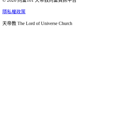
© 2026 同奮101 天帝教同奮資訊平台
天人研究總院
天人研究學院
隱私權政策
天人文化院
天帝教 The Lord of Universe Church
天人炁功院
天人圖書館
教史委員會
青年團
始院
台北市掌院
臺南初院
天安太和道場
天安服務預約
中華民國紅心字會