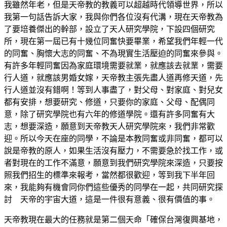
我雖然年老，但是天帝教的教義可以超越時代領導世界，所以
我第一句話告訴大家，我與你們各位沒有代溝，現在天帝教為
了要培養傑出的幹部，設立了天人研究學院，下設四個研究
所，現在第一屆已有十幾位同奮快要畢業，希望我們年輕一代
的同奮、胸懷大志的同奮、不為現實生活壓迫的同奮來參與。
有許多年輕同奮因為家庭環境需要就業，就應該去就業，需要
行人道，就應該男婚女嫁，天帝教主張先盡人道再修天道，先
行人道並沒有錯啊！等到人事盡了，對父母、對家庭、對兒女
都有安排，想要研究、修道，只要你的家庭、父母、配偶同
意，除了研究學院也有六年的修道學院。還有許多同奮有大
志，想要深造，願意到天帝教天人研究學院來，我們非常歡
迎。所以今天在座的同學，不論是本教同奮或非同奮，都可以
說是帝教的原人，如果生活沒有壓力，不需要急於找工作，或
者對現在的工作不滿意，願意到我們研究學院來深造，只要按
照我們招生的標準來報考，當然都很歡迎，等到我下半年回
來，我能夠有機會同你們這些優秀的同學在一起，共同研究探
討 天帝的宇宙大道，這是一件很有意義、很有價值的事。
天帝教現在最大的任務就是第二個天命「確保台灣復興基地，