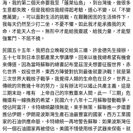
海，我的第二個天命要我至「蓬萊仙島」，到台灣後，做很多
生意都失敗，但是我相信我經得起考驗，道心不變，以「不變
應萬變」，可以面對生活的挑戰，在艱難困苦的生活條件下，
我每天仍然至少打二坐，不憂不懼。如此我才能承擔我的天
命，才能天人合一，無形中才能給我靈感、給我力量，才能堅
強奮鬥、不屈不撓。
民國五十五年，我把自立晚報交給吳三連、許金德先生接辦，
五十七年到日本京都產業大學講學，回來以後我總希望有機會
來傳道，因為當時蘇聯的總書記布里茲涅夫想要征服世界，赤
化世界、奴役世界，東西方陣營對抗到最後就要決戰！就是第
三次世界大戰核子戰爭，我覺得人類的生命危在旦夕，世界上
傳統的宗教幾十年的努力，沒有辦法可以遏止共產主義，這是
三期末劫，唯有 上帝自己的宗教重來人間，此一「三期」危
機還有一線挽救的希望，民國六十八年十二月蘇聯發動戰爭，
侵佔阿富汗，卡特總統顢頇無能，束手無策，蘇聯進一步還要
進佔伊朗，伊朗是波斯灣生產石油最豐富的國家，西方工業國
家的石油供應命脈，卡特總統一再地警告蘇聯：如果波斯灣任
何一個石油國家再被侵佔，美國不惜使用核子武器來保衛。就