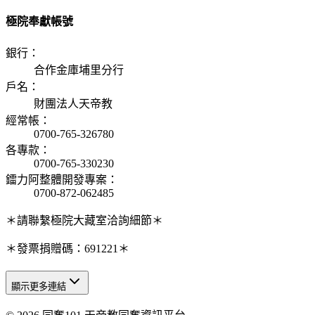
極院奉獻帳號
銀行
：
合作金庫埔里分行
戶名
：
財團法人天帝教
經常帳
：
0700-765-326780
各專款
：
0700-765-330230
鐳力阿整體開發專案
：
0700-872-062485
＊請聯繫極院大藏室洽詢細節＊
＊發票捐贈碼：691221＊
顯示更多連結