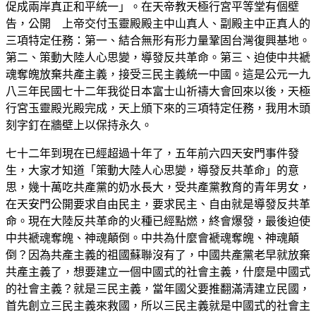
促成兩岸真正和平統一」。在天帝教天極行宮平等堂有個壁
告，公開 上帝交付玉靈殿殿主中山真人、副殿主中正真人的
三項特定任務：第一、結合無形有形力量鞏固台灣復興基地。
第二、策動大陸人心思變，導發反共革命。第三、迫使中共褫
魂奪魄放棄共產主義，接受三民主義統一中國。這是公元一九
八三年民國七十二年我從日本富士山祈禱大會回來以後，天極
行宮玉靈殿光殿完成，天上頒下來的三項特定任務，我用木頭
刻字釘在牆壁上以保持永久。
七十二年到現在已經超過十年了，五年前六四天安門事件發
生，大家才知道「策動大陸人心思變，導發反共革命」的意
思，幾十萬吃共產黨的奶水長大，受共產黨教育的青年男女，
在天安門公開要求自由民主，要求民主、自由就是導發反共革
命。現在大陸反共革命的火種已經點燃，終會爆發，最後迫使
中共褫魂奪魄、神魂顛倒。中共為什麼會褫魂奪魄、神魂顛
倒？因為共產主義的祖國蘇聯沒有了，中國共產黨老早就放棄
共產主義了，想要建立一個中國式的社會主義，什麼是中國式
的社會主義？就是三民主義，當年國父要推翻滿清建立民國，
首先創立三民主義來救國，所以三民主義就是中國式的社會主