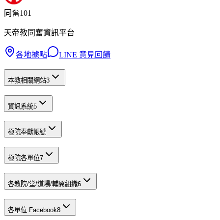
同奮101
天帝教同奮資訊平台
各地據點
LINE 意見回饋
本教相關網站
3
資訊系統
5
極院奉獻帳號
極院各單位
7
各教院/堂/道場/輔翼組織
6
各單位 Facebook
8