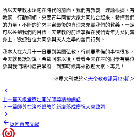
所以天帝教永遠跑在時代的前面，我們有教義—理論根據，有
教綱—行動綱領，只要青年同奮大家共同結合起來，發揮我們
的力量，不斷的追求宇宙最後的真理來充實我們的教義，一定
可以達到我們的目標，天帝教的前途掌握在我們青年男女同奮
身上，歡迎各位共同參與天人之學的奮鬥行列。
我本人在六月十一日要到美國弘教，行前要準備的事情很多，
今天就長話短說，希望回來以後，看看今天在座的同學有幾位
參與我們精神最高學府，到那時候再來歡迎大家。再見！
※原文刊載於＜
天帝教教訊第125期
＞
上一篇
天根堂遷址開光師尊精神講話
下一篇
師尊在洛杉磯教院新廈落成慶祝大會致詞
返回首席文獻