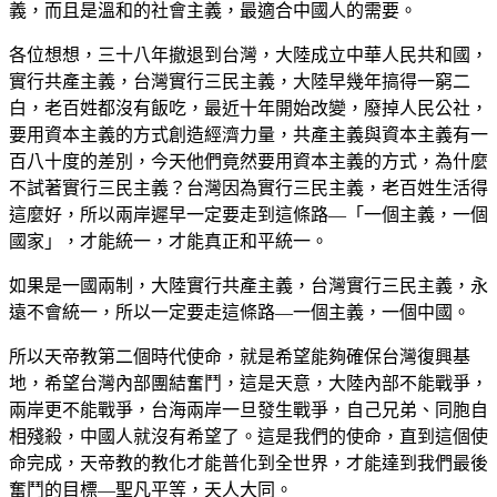
義，而且是溫和的社會主義，最適合中國人的需要。
各位想想，三十八年撤退到台灣，大陸成立中華人民共和國，
實行共產主義，台灣實行三民主義，大陸早幾年搞得一窮二
白，老百姓都沒有飯吃，最近十年開始改變，廢掉人民公社，
要用資本主義的方式創造經濟力量，共產主義與資本主義有一
百八十度的差別，今天他們竟然要用資本主義的方式，為什麼
不試著實行三民主義？台灣因為實行三民主義，老百姓生活得
這麼好，所以兩岸遲早一定要走到這條路—「一個主義，一個
國家」，才能統一，才能真正和平統一。
如果是一國兩制，大陸實行共產主義，台灣實行三民主義，永
遠不會統一，所以一定要走這條路—一個主義，一個中國。
所以天帝教第二個時代使命，就是希望能夠確保台灣復興基
地，希望台灣內部團結奮鬥，這是天意，大陸內部不能戰爭，
兩岸更不能戰爭，台海兩岸一旦發生戰爭，自己兄弟、同胞自
相殘殺，中國人就沒有希望了。這是我們的使命，直到這個使
命完成，天帝教的教化才能普化到全世界，才能達到我們最後
奮鬥的目標—聖凡平等，天人大同。