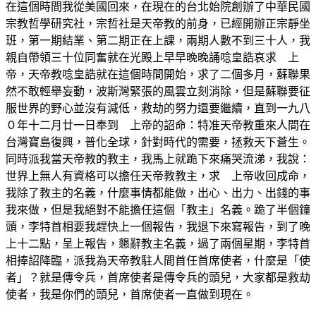
在這個時間我從美國回來，在現在的台北始院創辦了中華民國
宗教哲學研究社，宗哲社是天帝教的前身，已經開辦正宗靜坐
班，第一期結業、第二期正在上課，兩期人數不到三十人，我
親自帶領三十位同奮就在光殿上早早晚晚誦唸皇誥哀求 上
帝，天帝教唸皇誥就在這個時間開始，求了二個多月，蘇聯果
然不敢輕舉妄動，波斯灣緊張的風雲立刻消除，但是蘇聯要征
服世界的野心並沒有減低，救劫的努力還要繼續，直到一九八
０年十二月廿一日奉到 上帝的詔命：特准天帝教重來人間在
台灣寶島復興，普化全球，針對時代的需要，拯救天下蒼生。
同時派我當天帝教的教主，我馬上就跪下來痛哭流涕，我說：
世界上無人有資格可以擔任天帝教教主，求 上帝收回成命，
我除了教主的名義，什麼事情都能做，出心、出力、出錢的事
我來做，但是我絕對不能擔任這個「教主」名義。跪了半個鐘
頭，李特首相要我趕快上一個報告，我退下來寫報告，到了晚
上十二點，呈上報告，懇辭教主名義，過了兩個星期，李特首
相捧詔降臨，派我為天帝教駐人間首任首席使者，什麼是「使
者」？就是傳令兵，首席使者是傳令兵的頭兒，大家都是救劫
使者，我是你們的頭兒，首席使者一直做到現在。