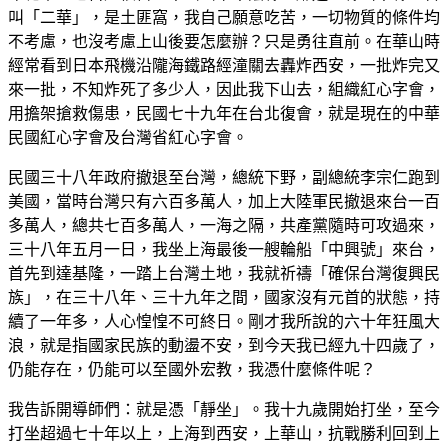
叫「二華」，是土匪窩，我自己願意吃苦，一切物質的條件均
不考慮，也沒考慮上山後要怎麼辦？只是勇往直前。在華山時
經常看到日本飛機沿隴海鐵路經潼關去轟炸西安，一批炸完又
來一批，不知炸死了多少人，因此我下山去，組織紅心字會，
用擔架搶救傷患，民國七十九年在台北復會，就是現在的中華
民國紅心字會及台灣省紅心字會。
民國三十八年政府撤退至台灣，總統下野，副總統李宗仁跑到
美國，當時台灣只有六百多萬人，加上大陸軍民撤退來台一百
多萬人，總共七百多萬人，一海之隔，共產黨隨時可攻過來，
三十八年五月一日，我坐上海最後一艘輪船「中興號」來台，
首先到達基隆，一踏上台灣土地，我就祈禱「確保台灣復興民
族」，在三十八年、三十九年之間，國家沒有元首的狀態，持
續了一年多，人心惶惶不可終日。剛才我所說的六十年狂風大
浪，就是指國家民族的動盪不安，到今天我已經九十四歲了，
仍能存在，仍能可以至國外宏教，我憑什麼條件呢？
我告訴開導師們：就是憑「靜坐」。我十九歲開始打坐，至今
打坐超過七十年以上，上海到西安，上華山，抗戰勝利回到上