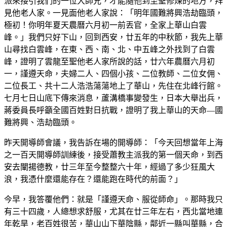
派來接引我們的一位大師兄，才能隨他到至聖修煉的地方，拜
見他老人家。一見面他老人家說：「明年國難將興浩劫臨頭，
極初！你明年夏天農曆六月初一前丟官，全家上華山白雲
峰。」我們只好下山，回到西安，廿五年的中秋節，我先上華
山尋找白雲峰，在東、西、南、北、中五峰之外找到了白雲
峰，證明了雲龍至聖他老人家所說的話，廿六年農曆六月初
一，謹遵天命，夫婦二人、四個小孩、二位教師、二位女佣、
二位長工、共十二人浩浩蕩蕩地上了華山，先住在北峰行館。
七月七日山底下傳來消息，蘆溝橋事變發生，日本大舉出兵，
蔣委員長呼籲全國百姓對日抗戰，證明了我上華山的天命—國
難將興、浩劫臨頭。
昨天開導師會議，我告訴在場的開導師：「今天回想當年上海
之一百天開導師訓練後，接受蕭教主派我的第一個天命，到西
安去闡揚德教，廿三年至今整整六十年，經過了多少狂風大
浪，我憑什麼還能存在？還能跑在時代的前面？」
今早，我答覆他們：就是「謹遵天命、服從師命」。那時我只
有三十四歲，人總想求舒服，尤其在廿三年左右，西北當地連
年乾旱，老百姓很苦，華山山下華陰縣，鄰近一縣叫華縣，合