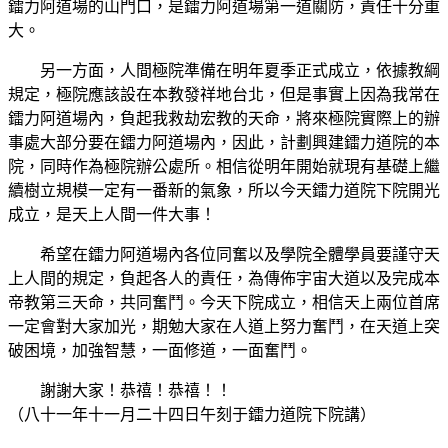
鐳力阿道場的山門口，是鐳力阿道場第一道關防，責任十分重
大。
另一方面，人間極院準備在明年夏季正式成立，依據教綱
規定，極院應該設在本教發祥地台北，但是事實上因為我常在
鐳力阿道場內，負起我救劫宏教的天命，將來極院實際上的辦
事處大部分要在鐳力阿道場內，因此，計劃興建鐳力道院的本
院，同時作為極院辦公處所。相信從明年開始就現有基礎上繼
續樹立規模一定有一番新的氣象，所以今天鐳力道院下院開光
成立，是天上人間一件大事！
希望在鐳力阿道場內各位同奮以及學院全體學員要謹守天
上人間的規定，負起各人的責任，為傳佈宇宙大道以及完成本
帝教第三天命，共同奮鬥。今天下院成立，相信天上兩位首席
一定會對大家加光，期勉大家在人道上努力奮鬥，在天道上突
破困境，加強智慧，一面修道，一面奮鬥。
謝謝大家！恭禧！恭禧！！
（八十一年十一月二十四日午刻于鐳力道院下院講）