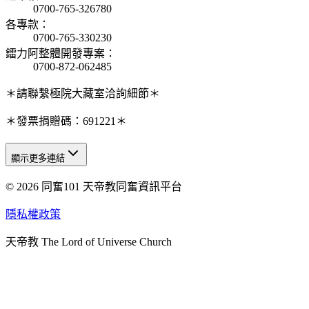
0700-765-326780
各專款
：
0700-765-330230
鐳力阿整體開發專案
：
0700-872-062485
＊請聯繫極院大藏室洽詢細節＊
＊發票捐贈碼：691221＊
顯示更多連結
© 2026 同奮101 天帝教同奮資訊平台
天人研究總院
天人研究學院
隱私權政策
天人文化院
天帝教 The Lord of Universe Church
天人炁功院
天人圖書館
教史委員會
青年團