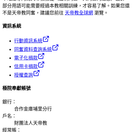
部分用語可能需要經過本教相關訓練，才容易了解。如果您還
不是天帝教同奮，建議您前往
天帝教全球網
瀏覽。
資訊系統
行動資訊系統
同奮資料查詢系統
電子化捐款
信用卡捐款
授權查詢
極院奉獻帳號
銀行
：
合作金庫埔里分行
戶名
：
財團法人天帝教
經常帳
：