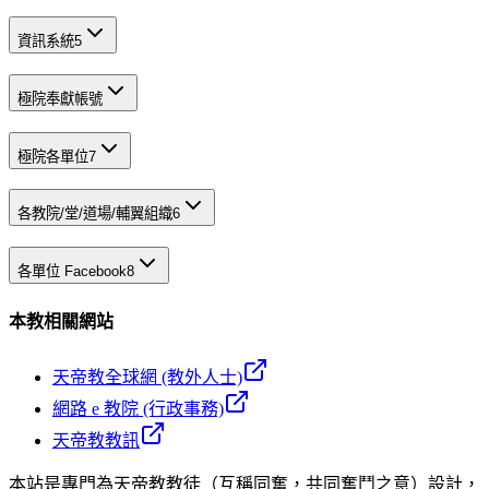
資訊系統
5
極院奉獻帳號
極院各單位
7
各教院/堂/道場/輔翼組織
6
各單位 Facebook
8
本教相關網站
天帝教全球網 (教外人士)
網路 e 教院 (行政事務)
天帝教教訊
本站是專門為天帝教教徒（互稱同奮，共同奮鬥之意）設計，