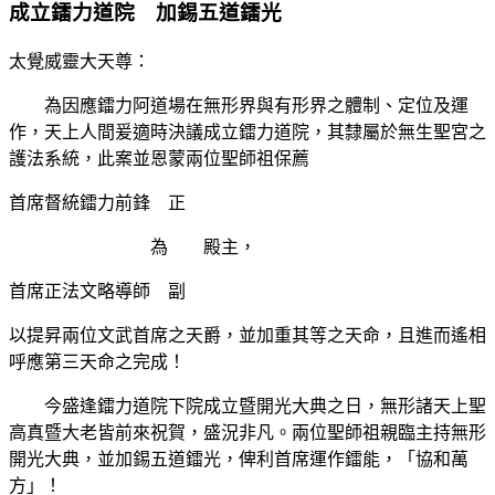
成立鐳力道院 加錫五道鐳光
太覺威靈大天尊：
為因應鐳力阿道場在無形界與有形界之體制、定位及運
作，天上人間爰適時決議成立鐳力道院，其隸屬於無生聖宮之
護法系統，此案並恩蒙兩位聖師祖保薦
首席督統鐳力前鋒 正
為 殿主，
首席正法文略導師 副
以提昇兩位文武首席之天爵，並加重其等之天命，且進而遙相
呼應第三天命之完成！
今盛逢鐳力道院下院成立暨開光大典之日，無形諸天上聖
高真暨大老皆前來祝賀，盛況非凡。兩位聖師祖親臨主持無形
開光大典，並加錫五道鐳光，俾利首席運作鐳能，「協和萬
方」！