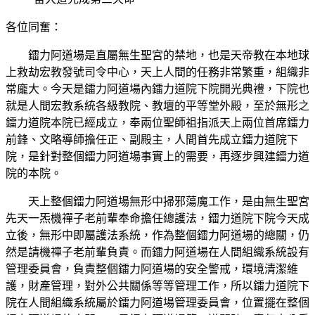
各位同奮：
鐳力阿道場是直屬無生聖宮的禁地，也是天帝教在本地球
上救劫宏教發號司令中心，天上人間的任務非常繁重，組織非
常龐大。今天是鐳力阿道場內鐳力道院下院開光典禮，下院也
就是人間宏教系統各級教院、教壇的平等堂外殿，至於無形之
鐳力道院本院已經成立，奉兩位聖師祖指派天上兩位首席鐳力
前鋒、文略導師擔任正、副殿主，人間首先成立鐳力道院下
院，是針對整個鐳力阿道場事實上的需要，再逐步興建鐳力道
院的本院。
天上整個鐳力阿道場無形中掃邪蕩魔工作，是由無生聖宮
先天一炁機禪子老前輩奉命擔任總護法，鐳力道院下院今天成
立後，無形中即屬護法系統，作為整個鐳力阿道場的總關，仍
然是請機禪子老前輩負責。而鐳力阿道場在人間組織系統設有
管理委員會，負責整個鐳力阿道場的安全警戒，環境清潔維
護，財產管理，對外公共關係等等管理工作，所以鐳力道院下
院在人間組織系統屬於鐳力阿道場管理委員會，位置擺在整個