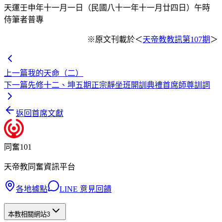
天運壬申年十一月一日（民國八十一年十一月廿四日）午時
侍筆者普專
※原文刊載於＜
天帝教教訊第107期
＞
上一篇
我的天命（二）
下一篇
先修十二、坤五期正宗靜坐班開訓典禮首席師尊訓詞
返回首席文獻
同奮101
天帝教同奮資訊平台
各地據點
LINE 意見回饋
本教相關網站
3