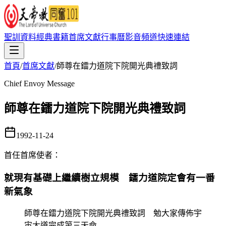
聖訓資料
經典書籍
首席文獻
行事曆
影音頻道
快速連結
首頁
/
首席文獻
/
師尊在鐳力道院下院開光典禮致詞
Chief Envoy Message
師尊在鐳力道院下院開光典禮致詞
1992-11-24
首任首席使者
：
就現有基礎上繼續樹立規模 鐳力道院定會有一番
新氣象
師尊在鐳力道院下院開光典禮致詞 勉大家傳佈宇
宙大道完成第三天命