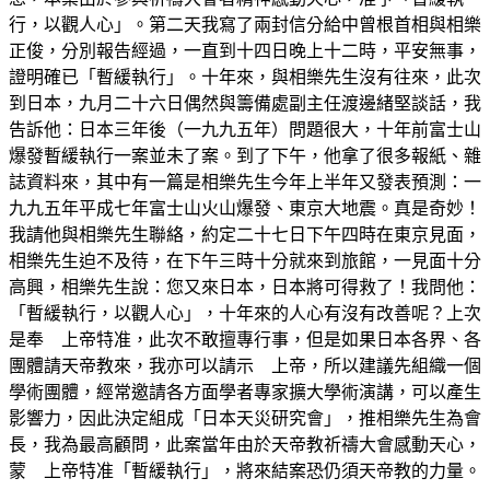
行，以觀人心」。第二天我寫了兩封信分給中曾根首相與相樂
正俊，分別報告經過，一直到十四日晚上十二時，平安無事，
證明確已「暫緩執行」。十年來，與相樂先生沒有往來，此次
到日本，九月二十六日偶然與籌備處副主任渡邊緒堅談話，我
告訴他：日本三年後（一九九五年）問題很大，十年前富士山
爆發暫緩執行一案並未了案。到了下午，他拿了很多報紙、雜
誌資料來，其中有一篇是相樂先生今年上半年又發表預測：一
九九五年平成七年富士山火山爆發、東京大地震。真是奇妙！
我請他與相樂先生聯絡，約定二十七日下午四時在東京見面，
相樂先生迫不及待，在下午三時十分就來到旅館，一見面十分
高興，相樂先生說：您又來日本，日本將可得救了！我問他：
「暫緩執行，以觀人心」，十年來的人心有沒有改善呢？上次
是奉 上帝特准，此次不敢擅專行事，但是如果日本各界、各
團體請天帝教來，我亦可以請示 上帝，所以建議先組織一個
學術團體，經常邀請各方面學者專家擴大學術演講，可以產生
影響力，因此決定組成「日本天災研究會」，推相樂先生為會
長，我為最高顧問，此案當年由於天帝教祈禱大會感動天心，
蒙 上帝特准「暫緩執行」，將來結案恐仍須天帝教的力量。