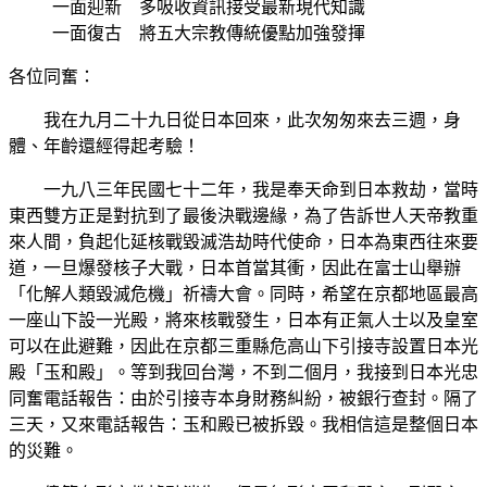
一面迎新 多吸收資訊接受最新現代知識
一面復古 將五大宗教傳統優點加強發揮
各位同奮：
我在九月二十九日從日本回來，此次匆匆來去三週，身
體、年齡還經得起考驗！
一九八三年民國七十二年，我是奉天命到日本救劫，當時
東西雙方正是對抗到了最後決戰邊緣，為了告訴世人天帝教重
來人間，負起化延核戰毀滅浩劫時代使命，日本為東西往來要
道，一旦爆發核子大戰，日本首當其衝，因此在富士山舉辦
「化解人類毀滅危機」祈禱大會。同時，希望在京都地區最高
一座山下設一光殿，將來核戰發生，日本有正氣人士以及皇室
可以在此避難，因此在京都三重縣危高山下引接寺設置日本光
殿「玉和殿」。等到我回台灣，不到二個月，我接到日本光忠
同奮電話報告：由於引接寺本身財務糾紛，被銀行查封。隔了
三天，又來電話報告：玉和殿已被拆毀。我相信這是整個日本
的災難。