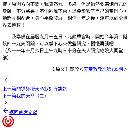
樣，原則方向不變。我雖然九十多歲，但是仍然要磨煉自己的
身體，不分寒暑，不怕刮風下雨，以免影響了自己的奮鬥心，
動靜互相配合，身心平衡發展，相信十年之後，還可以到全世
界去傳教！
我準備在農曆九月十五日下元龍華會時，開始今年第二階
段四十九天閉關，可以靜下心來做些研究，慢慢再談吧！
（八十一年十月六日上午九時三十分在天人研究總院大同堂
講）
※原文刊載於＜
天帝教教訊第105期
＞
上一篇
開導師授天命狀師尊訓詞
下一篇
我的天命（二）
返回首席文獻