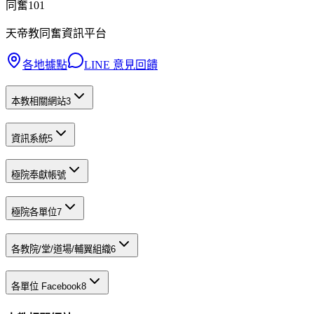
同奮101
天帝教同奮資訊平台
各地據點
LINE 意見回饋
本教相關網站
3
資訊系統
5
極院奉獻帳號
極院各單位
7
各教院/堂/道場/輔翼組織
6
各單位 Facebook
8