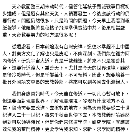
天帝教面臨三期末劫時代，儘管化延核子毀滅戰爭目標初
步達成，但是還有其他天災、人禍要發生，今後應該行劫的仍
要行劫，問題仍然很多，只是時間的問題，今天早上我看到報
紙報導，俄羅斯將長程核子飛彈準備賣給中共，後果相當嚴
重，天帝教要努力的地方還很多呢！
從遠處看，日本前途沒有台灣安祥，道德水準趕不上中國
人，對東方文化了解也只是皮毛，不夠深刻。我們能在鐳力阿
內修道，研究宇宙大道，真是千載難逢，將來不只是獨善其
身，還要行道渡人，兼善天下。尤其是今天的世界環境，雖然
是後冷戰時代，但是千變萬化，不可預料。因此，想要培養一
批具外國語文專長的宏教幹部，將來可以到各國去化渡緣人。
我們身處資訊時代，今天雖在修道，一切凡心暫可放下，
但還要面對現實世界，了解現實環境，發現有什麼地方不妥
當，隨時需要去改進、去搶救的地方，因為天帝教要從二十世
紀進入二十一世紀，將來千秋萬世傳下去，本教教義理論雖然
絕對可以領導時代，但是你們來修道學院、研究學院，就應該
效法我的奮鬥精神，更要學習我求知、求新、求學問的精神，