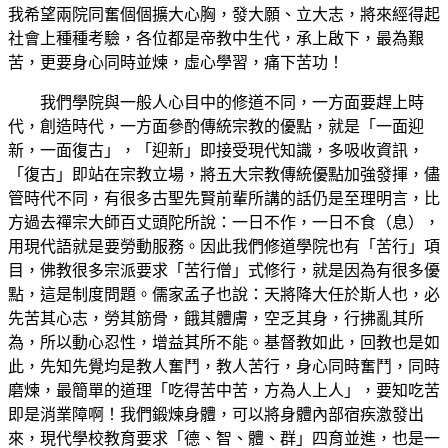
我希望兩院同奮個個擴大心胸，發大願、立大志，將來經得起
社會上種種考驗，各位都是帝教中生代，承上啟下，最為艱
苦，更要身心同時並煉，虛心學習，痛下苦功！
我們學院與一般人心目中的修道不同，一方面要趕上時
代，創造時代，一方面參酌傳統宗教的優點，就是「一面迎
新，一面復古」，「迎新」即接受現代知識，多吸收資訊，
「復古」即站在宗教立場，將五大宗教傳統優點加強發揮，儘
管時代不同，有很多古聖先賢前輩所講的話仍是至理明言，比
方過去禪宗大師百丈頭陀所說：一日不作，一日不食（息），
用現代語就是要勞動服務。因此我們修道學院也有「苦行」項
目，佛教很多宗派要求「苦行僧」式修行，就是因為有很多優
點，這是制度問題。儒家孟子也說：天將降大任於斯人也，必
先苦其心志，勞其筋骨，餓其體膚，空乏其身，行拂亂其所
為，所以動心忍性，增益其所不能。基督教如此，回教也是如
此，先知先覺均是教人奮鬥，教人苦行，身心同時奮鬥，同時
磨煉，最簡單的道理「吃得苦中苦，方為人上人」，要知吃苦
即是消業障啊！我們鍛煉身體，可以將身體內部宿疾激發出
來，現代學校教育要求「德、智、體、群」四育並進，也是一