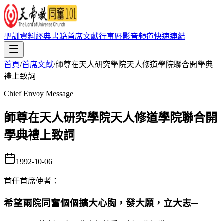
聖訓資料
經典書籍
首席文獻
行事曆
影音頻道
快速連結
首頁
/
首席文獻
/
師尊在天人研究學院天人修道學院聯合開學典
禮上致詞
Chief Envoy Message
師尊在天人研究學院天人修道學院聯合開
學典禮上致詞
1992-10-06
首任首席使者
：
希望兩院同奮個個擴大心胸，發大願，立大志─