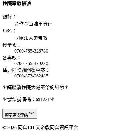
極院奉獻帳號
銀行
：
合作金庫埔里分行
戶名
：
財團法人天帝教
經常帳
：
0700-765-326780
各專款
：
0700-765-330230
鐳力阿整體開發專案
：
0700-872-062485
＊請聯繫極院大藏室洽詢細節＊
＊發票捐贈碼：691221＊
顯示更多連結
© 2026 同奮101 天帝教同奮資訊平台
天人研究總院