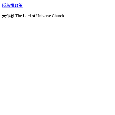
天人研究學院
隱私權政策
天人文化院
天帝教 The Lord of Universe Church
天人炁功院
天人圖書館
教史委員會
青年團
始院
台北市掌院
臺南初院
天安太和道場
天安服務預約
中華民國紅心字會