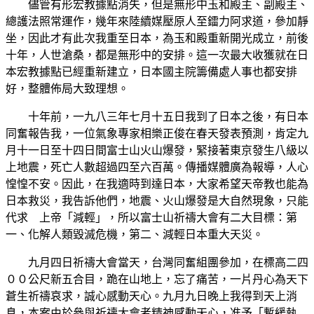
儘管有形宏教據點消失，但是無形中玉和殿主、副殿主、
總護法照常運作，幾年來陸續媒壓原人至鐳力阿求道，參加靜
坐，因此才有此次我重至日本，為玉和殿重新開光成立，前後
十年，人世滄桑，都是無形中的安排。這一次最大收獲就在日
本宏教據點已經重新建立，日本國主院籌備處人事也都安排
好，整體佈局大致理想。
十年前，一九八三年七月十五日我到了日本之後，有日本
同奮報告我，一位氣象專家相樂正俊在春天發表預測，肯定九
月十一日至十四日間富士山火山爆發，緊接著東京發生八級以
上地震，死亡人數超過四至六百萬。傳播媒體廣為報導，人心
惶惶不安。因此，在我適時到達日本，大家希望天帝教也能為
日本救災，我告訴他們，地震、火山爆發是大自然現象，只能
代求 上帝「減輕」，所以富士山祈禱大會有二大目標：第
一、化解人類毀滅危機，第二、減輕日本重大天災。
九月四日祈禱大會當天，台灣同奮組團參加，在標高二四
００公尺新五合目，跪在山地上，忘了痛苦，一片丹心為天下
蒼生祈禱哀求，誠心感動天心。九月九日晚上我得到天上消
息，本案由於參與祈禱大會者精神感動天心，准予「暫緩執