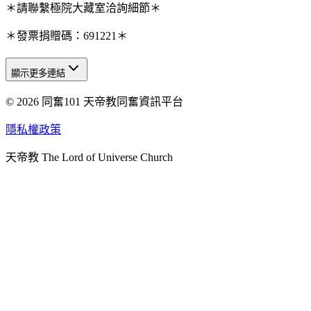
＊請聯繫極院大藏室洽詢細節＊
＊發票捐贈碼：691221＊
顯示更多連結
© 2026 同奮101 天帝教同奮資訊平台
天人研究總院
天人研究學院
隱私權政策
天人文化院
天帝教 The Lord of Universe Church
天人炁功院
天人圖書館
教史委員會
青年團
始院
台北市掌院