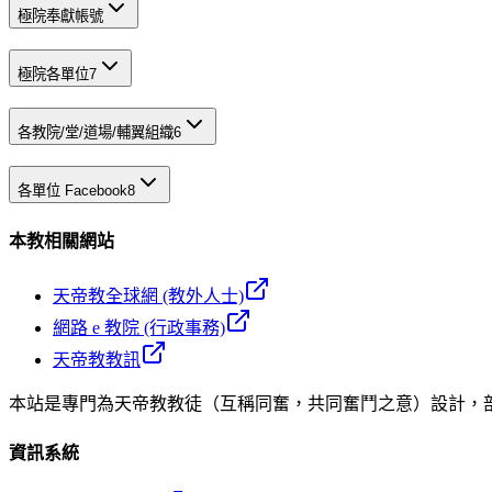
極院奉獻帳號
極院各單位
7
各教院/堂/道場/輔翼組織
6
各單位 Facebook
8
本教相關網站
天帝教全球網 (教外人士)
網路 e 教院 (行政事務)
天帝教教訊
本站是專門為天帝教教徒（互稱同奮，共同奮鬥之意）設計，
資訊系統