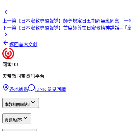
上一篇
【日本宏教專題報導】師尊規定日五期靜坐班同奮 一
下一篇
【日本宏教專題報導】首席師尊在日宏教精神講話─「
返回首席文獻
同奮101
天帝教同奮資訊平台
各地據點
LINE 意見回饋
本教相關網站
3
資訊系統
5