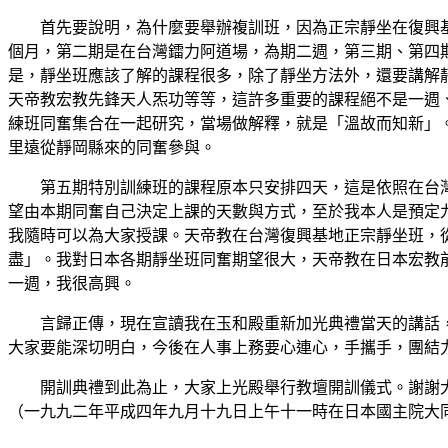
首先要說明，為什麼要舉辦複訓班，因為正宗靜坐在復興基
個月，第二期是在台灣鐳力阿道場，為期二週，第三期、第四
是，靜坐班應該了解的課程很多，除了靜坐方法外，還要講解
天帝教宏教先鋒天人炁功等等，這許多重要的課程絕不是一週
練班同奮集合在一起研究，當場做解釋，就是「溫故而知新」
里遠從靜岡縣來的同奮參與。
第五期特別訓練班的課程原本只安排四天，這是依照在台灣
望由本期同奮自己決定上課的天數與方式，至於我本人是預定
我隨時可以為大家授課。天帝教在台灣復興基地正宗靜坐班，
盡」。我對日本各期靜坐班同奮期望很大，天帝教在日本宏教
一週，我很高興。
言歸正傳，現在宣讀我在玉和殿重新加光典禮當天的講話，
大家要能深切明白，今後在人事上務要心連心，手攜手，團結
開訓典禮到此為止，大家上光殿舉行教壇開訓儀式。謝謝
（一九九二年平成四年九月十九日上午十一時在日本國主院大