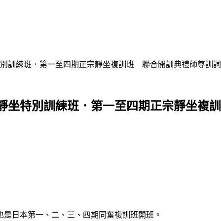
別訓練班．第一至四期正宗靜坐複訓班 聯合開訓典禮師尊訓詞
靜坐特別訓練班．第一至四期正宗靜坐複訓
是日本第一、二、三、四期同奮複訓班開班。