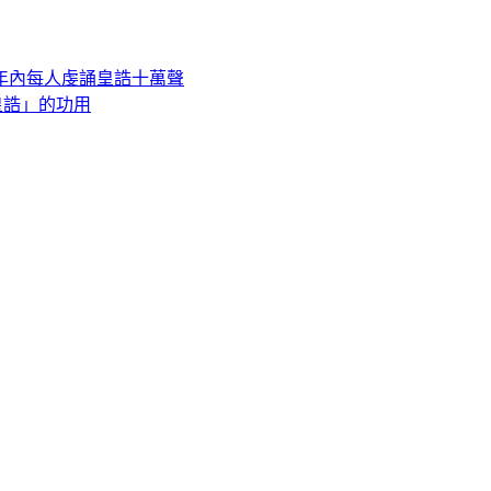
年內每人虔誦皇誥十萬聲
皇誥」的功用