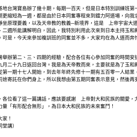
地台灣寶島辦了幾十期，每期一百天，但是日本特別訓練班第一
期更縮短為一週，都是由於日本同奮專程來到鐳力阿道場，向我
靜坐原理要義，以及天帝教的教義─新境界，這是 上帝宇宙大
、二週所能講解明白，因此，我特別利用此次來到日本主持玉和
。可是，今天來參加複訓班的同奮並不多，大家均在為人道而奔
舉辦第二、三、四期的經驗，配合各位有心參加同奮的時間安排
九月二十九日返回台灣。我是為天帝教而來，主要就是為了玉和
從第一期十七人開始，到去年年終先修十一期有五百零一人結業
前途寄託在你們身上，所以我想由第五期同奮表示意見，然後再
各位看了這一篇講話，應該要感謝 上帝對大和民族的關愛，尤
力量「有形配合無形」，為日本大和民族的未來奮鬥！
大家！
同堂講）