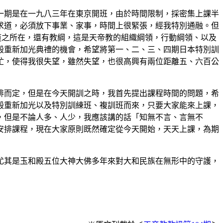
期是在一九八三年在東京開班，由於時間限制，採密集上課半
求道，必須放下事業、家事，時間上很緊張，經我特別通融。但
道之所在，還有教綱，這是天帝教的組織綱領，行動綱領、以及
殿重新加光典禮的機會，希望將第一、二、三、四期日本特別訓
忙，使得我很失望，雖然失望，也很高興有兩位距離五、六百公
而定，但是在今天開訓之時，我首先提出課程時間的問題，希
殿重新加光以及特別訓練班、複訓班而來，只要大家能來上課，
，但是不論人多、人少，我應該講的話「知無不言、言無不
安排課程，現在大家原則既然確定從今天開始，天天上課，為期
其是玉和殿五位大神大佛多年來對大和民族在無形中的守護，