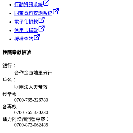
行動資訊系統
同奮資料查詢系統
電子化捐款
信用卡捐款
授權查詢
極院奉獻帳號
銀行
：
合作金庫埔里分行
戶名
：
財團法人天帝教
經常帳
：
0700-765-326780
各專款
：
0700-765-330230
鐳力阿整體開發專案
：
0700-872-062485