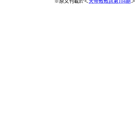
※原文刊載於＜
天帝教教訊第104期
＞