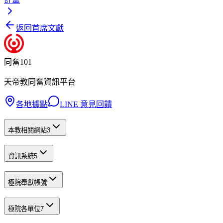
返回首席文獻
同奮101
天帝教同奮資訊平台
各地據點
LINE 意見回饋
本教相關網站
3
資訊系統
5
極院奉獻帳號
極院各單位
7