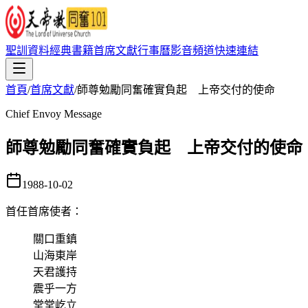
聖訓資料
經典書籍
首席文獻
行事曆
影音頻道
快速連結
首頁
/
首席文獻
/
師尊勉勵同奮確實負起 上帝交付的使命
Chief Envoy Message
師尊勉勵同奮確實負起 上帝交付的使命
1988-10-02
首任首席使者
：
關口重鎮
山海東岸
天君護持
震乎一方
堂堂屹立