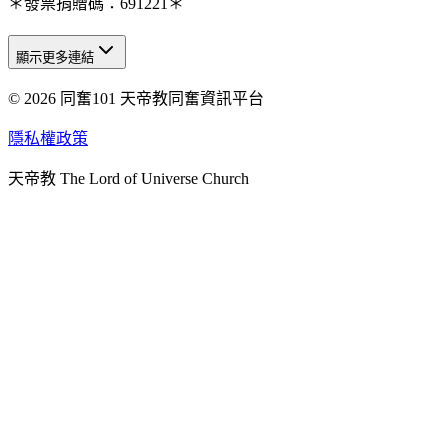
＊發票捐贈碼：691221＊
顯示更多連結
© 2026 同奮101 天帝教同奮資訊平台
天人研究總院
天人研究學院
隱私權政策
天人文化院
天帝教 The Lord of Universe Church
天人炁功院
天人圖書館
教史委員會
青年團
始院
台北市掌院
臺南初院