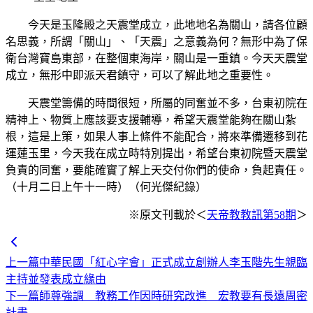
今天是玉隆殿之天震堂成立，此地地名為關山，請各位顧
名思義，所謂「關山」、「天震」之意義為何？無形中為了保
衛台灣寶島東部，在整個東海岸，關山是一重鎮。今天天震堂
成立，無形中即派天君鎮守，可以了解此地之重要性。
天震堂籌備的時間很短，所屬的同奮並不多，台東初院在
精神上、物質上應該要支援輔導，希望天震堂能夠在關山紮
根，這是上策，如果人事上條件不能配合，將來準備遷移到花
運蓮玉里，今天我在成立時特別提出，希望台東初院暨天震堂
負責的同奮，要能確實了解上天交付你們的使命，負起責任。
（十月二日上午十一時）（何光傑紀錄）
※原文刊載於＜
天帝教教訊第58期
＞
上一篇
中華民國「紅心字會」正式成立創辦人李玉階先生親臨
主持並發表成立緣由
下一篇
師尊強調 教務工作因時研究改進 宏教要有長遠周密
計畫