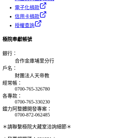
電子化捐款
信用卡捐款
授權查詢
極院奉獻帳號
銀行
：
合作金庫埔里分行
戶名
：
財團法人天帝教
經常帳
：
0700-765-326780
各專款
：
0700-765-330230
鐳力阿整體開發專案
：
0700-872-062485
＊請聯繫極院大藏室洽詢細節＊