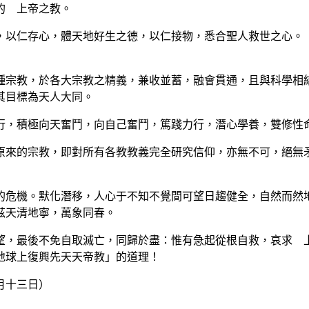
的 上帝之教。
以仁存心，體天地好生之德，以仁接物，悉合聖人救世之心。「
宗教，於各大宗教之精義，兼收並蓄，融會貫通，且與科學相結
其目標為天人大同。
，積極向天奮鬥，向自己奮鬥，篤踐力行，潛心學養，雙修性命
來的宗教，即對所有各教教義完全研究信仰，亦無不可，絕無矛
危機。默化潛移，人心于不知不覺間可望日趨健全，自然而然地
茲天清地寧，萬象同春。
，最後不免自取滅亡，同歸於盡：惟有急起從根自救，哀求 上
地球上復興先天天帝教」的道理！
月十三日）