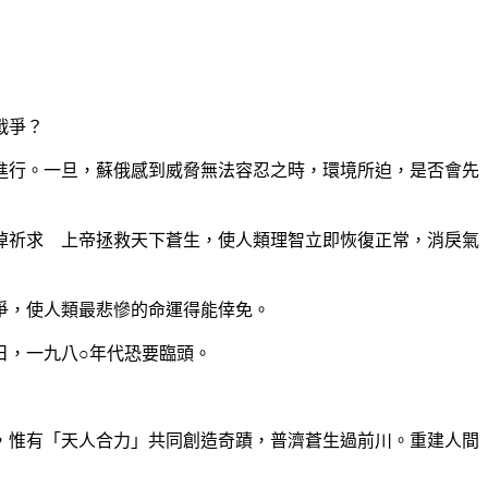
戰爭？
進行。一旦，蘇俄感到威脅無法容忍之時，環境所迫，是否會先
祈求 上帝拯救天下蒼生，使人類理智立即恢復正常，消戾氣
爭，使人類最悲慘的命運得能倖免。
，一九八○年代恐要臨頭。
惟有「天人合力」共同創造奇蹟，普濟蒼生過前川。重建人間