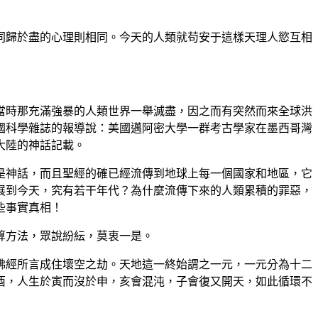
歸於盡的心理則相同。今天的人類就苟安于這樣天理人慾互相
時那充滿強暴的人類世界一舉滅盡，因之而有突然而來全球洪
國科學雜誌的報導說：美國邁阿密大學一群考古學家在墨西哥灣
大陸的神話記載。
神話，而且聖經的確已經流傳到地球上每一個國家和地區，它
展到今天，究有若干年代？為什麼流傳下來的人類累積的罪惡，
些事實真相！
算方法，眾說紛紜，莫衷一是。
經所言成住壞空之劫。天地這一終始謂之一元，一元分為十二
酉，人生於寅而沒於申，亥會混沌，子會復又開天，如此循環不