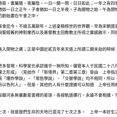
辰，晝屬陽，夜屬陰，一日一開一閉，日日如此；一年之有四季
猶如一日之正午，子會猶如一日之半夜。子為開物之始，午為閉
的創始盡在午會之中。
會迄今，不過五萬餘年。上述皇極經世的世界觀，早為宋朝道家
與聖經舊約神對摩西以及基督教主回教教主所得之靈感啟示，同
入閉物之運；正是中國近貳百年來天道上所謂三期末劫的時候；
多發現。科學家也承認幾乎一無所知。儘管本人于民國二十八年
球之形成」（見拙作「「新境界」第二章第三章）是由 上帝指
張「爆炸學說」、「常態學說」、「交替學說」均不相同，所以
訴以色列人」，但是，其他的人有什麼證據可以知道 上帝任用
銀河系無量數星雲裡的星球，各按軌道運行，永遠不會相撞，宇
次，就是我們生存的天地已混沌了七次之多。 上帝一本好生之