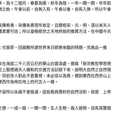
，為十二個月，春夏為陽，秋冬為陰，一年一開一閉，年年如
物之始，午會以前，自無入有，午會以後，自有入無。所以午會
陳希夷、宋儒朱熹等所肯定，且歷經宋、元、明、清以來天人
樣真實可信；所以皇極經世之天地終始的推算方法，在中國今天
也是耶、回兩教所謂世界末日即將來臨的時期，究竟此一推
在海拔二千八百公尺的華山白雲深處，撰寫「新宗教哲學思想
定上聖透過天人親和的交通方法記錄下來，說明大自然之自然現
，目前世人對此不甚重視，未必信以為真。猶如摩西在西奈山上
摩西作為祂在地上的代言人一樣。
宙所以永遠不會毀滅。這些極具奧妙的自然法則，就是 上帝
德，一成一毀，一開一閉，生人生物，毀人毀物，自有其整個