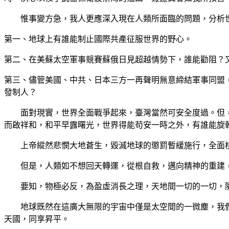
惟事變方急，我人更應深入現在人類所面臨的問題，分析
第一、地球上有誰能制止國際共產征服世界的野心。
第二、在美蘇太空軍事競賽蘇俄日見超越情勢下，誰能勸阻？
第三、儘管美國、中共、日本三方一再聲明無意締結軍事同盟
發制人？
面對現實，世界全面戰爭起來，臺灣當然可安全度過。但，
而啟祥和，和平早露曙光，世界得能苟安一時之外，有誰能旋
上帝縱然悲憫大地蒼生，毀滅地球的懲罰暫緩施行，全面核
但是，人類如不想回天轉運，從根自救，邁向精神的重建，
要知，物極必反，為盈虛消長之理，天地間一切的一切，隨
地球既然在這廣大無限的宇宙中僅是太空間的一微塵，我們
天國，同享昇平。