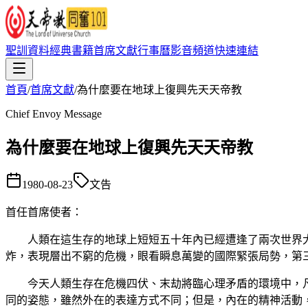
聖訓資料
經典書籍
首席文獻
行事曆
影音頻道
快速連結
首頁
/
首席文獻
/
為什麼要在地球上復興先天天帝教
Chief Envoy Message
為什麼要在地球上復興先天天帝教
1980-08-23
文告
首任首席使者
：
人類在這生存的地球上短短五十年內已經遭逢了兩次世界大
炸，表現層出不窮的危機，眼看瞬息萬變的國際緊張局勢，第三
今天人類生存在危機四伏、末劫將臨心理矛盾的環境中，凡
同的姿態，雖然外在的表達方式不同；但是，內在的精神活動