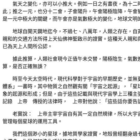
氣天之變化，亦可以小推大。例如一日之有晝夜，為十二時
此；推之一元，也分十二會，子會陽升，午會陽極陰降，午會
是一元中極大的關鍵，而午會亦是氣數極大的變化，地球文明
地球自開天闢地迄今，不過七、八萬年，人類之存在，自寅
親和的交通方法所得上天仙佛神聖啟示的證實。這種天人親和
已為天上人間所公認。
據此推算，人類社會現今正值午未交替，陽極陰生，氣數進
算，是否正確無誤？
時至今天太空時代，現代科學對于宇宙的早期歷史，並無更
體系」一書時，其中物質之自然觀有關「宇宙之起源」，「星
象的起源和形成；但是，由于這些記載與現代宇宙學上三種主
記錄 上帝 傳授的法律時， 上帝對他說：「這些話你要告
老實說： 上帝主宰宇宙自有其一定自然規律，所以大宇宙
管理每個星球的運用工具。
我們這個渺小的星球，據地質學家證實，地殼曾經翻身過七