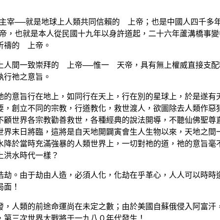
宰──就是地球上人類共同信賴的 上帝；也是中國人四千多
上帝，也就是本人從民國十九年以身許道起，二十六年蘆溝橋事
祈禱的 上帝。
間一致崇拜的 上帝──惟一 天帝，具有無上權威直接支配
執行祂之意旨。
的意旨行在地上，如同行在天上，行在別的星球上，於是遂有天
要，創立不同的宗教，行道教化，救世渡人，欲圖除去人類作惡
不顧世界各宗教勸善救世，各種經典的說法開導，不聽仙佛聖尊
世界末日將臨，這將是自天地開闢寅會生人生物以來，天地之間
水降於當時充滿強暴的人類世界上，一切對祂的道，祂的意旨毫
上洪水時代一樣？
劫。由于劫由人造，必須人化，化劫在乎革心，人人可以時時造
局面！
，人類的前途命運尚在未定之數；由於美國自蘇俄侵入阿富汗，
，第三次世界大戰將于一九八０年代發生！