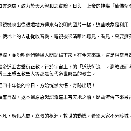
雲深處，致力於天人親和之實驗，日與 上帝的神媒「仙佛聖尊
視機映出從很遠地方傳來有說明的圖片一樣，這些映象是利用 
使地上的人能從收音機、電視機很清晰地聽見、看見，只要擁有
媒，並吩咐他們轉播人間記錄下來。在今天來說，這是相當自
帝道亙古垂衍正教，行於宇宙上下的「道統衍流」。溯教源而考
禹三王暨五教聖人等都是每代道世興昌的教主。
四十年後的今日，方始恍然大悟，奇跡出現！
應自然，返本還原急起認識這未有天地之前，歷劫流傳下來最古
凡，應化人間，立教的根源，救世的動機，希望大家不分畛域，