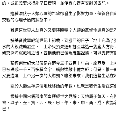
的，或正義要求得能早日實現，並使身心得有安慰與寄託。
這種潛伏于人類心靈的希望卻發生了影響力量，儘管各自幻
交戰的心理矛盾的狀態中。
難道這世界末劫真的又要降臨嗎？人類的悲慘命運真的是
據基督教聖經創世紀上記載，到挪亞的日子「地上充滿了強
水的大毀滅劫發生， 上帝只預先通知挪亞建造一隻龐大方舟
研究深海沉澱物之後，宣稱他們已發現確鑿證據，可以支持有
聖經創世紀大部份是在距今三千四百十年前，摩西受 上帝
已被譯成一千三百多種文字，銷數達數十億之鉅；但是，惟一
又要遭逢 上帝另一次的大懲罰？瞻望未來，我們這些生活在
關於人類生存這個地球終始的年數，也就是我們生活在這個
根據中國宋儒邵康節皇極經世之見解：天地屬于氣天、有陰
會，以子、丑、寅、卯、辰、巳、午、未、申、酉、戍、亥為
已！