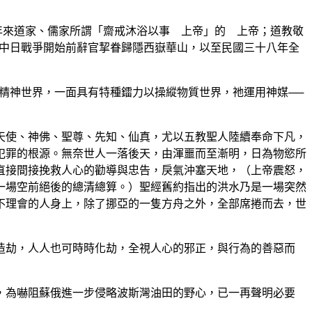
年來道家、儒家所謂「齋戒沐浴以事 上帝」的 上帝；道教敬
變中日戰爭開始前辭官挈眷歸隱西嶽華山，以至民國三十八年全
精神世界，一面具有特種鐳力以操縱物質世界，祂運用神媒──
使、神佛、聖尊、先知、仙真，尤以五教聖人陸續奉命下凡，
犯罪的根源。無奈世人一落後天，由渾噩而至漸明，日為物慾所
直接間接挽救人心的勸導與忠告，戾氣沖塞天地，（上帝震怒，
一場空前絕後的總清總算。）聖經舊約指出的洪水乃是一場突然
不理會的人身上，除了挪亞的一隻方舟之外，全部席捲而去，世
劫，人人也可時時化劫，全視人心的邪正，與行為的善惡而
為嚇阻蘇俄進一步侵略波斯灣油田的野心，已一再聲明必要