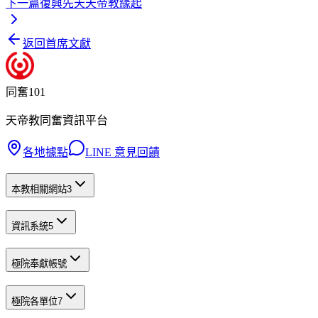
下一篇
復興先天天帝教緣起
返回首席文獻
同奮101
天帝教同奮資訊平台
各地據點
LINE 意見回饋
本教相關網站
3
資訊系統
5
極院奉獻帳號
極院各單位
7