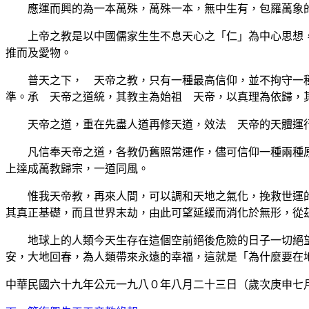
應運而興的為一本萬殊，萬殊一本，無中生有，包羅萬象
上帝之教是以中國儒家生生不息天心之「仁」為中心思想，
推而及愛物。
普天之下， 天帝之教，只有一種最高信仰，並不拘守一種
準。承 天帝之道統，其教主為始祖 天帝，以真理為依歸，
天帝之道，重在先盡人道再修天道，效法 天帝的天體運行
凡信奉天帝之道，各教仍舊照常運作，儘可信仰一種兩種原
上達成萬教歸宗，一道同風。
惟我天帝教，再來人間，可以調和天地之氣化，挽救世運的
其真正基礎，而且世界末劫，由此可望延緩而消化於無形，從
地球上的人類今天生存在這個空前絕後危險的日子一切絕望
安，大地回春，為人類帶來永遠的幸福，這就是「為什麼要在
中華民國六十九年公元一九八０年八月二十三日（歲次庚申七