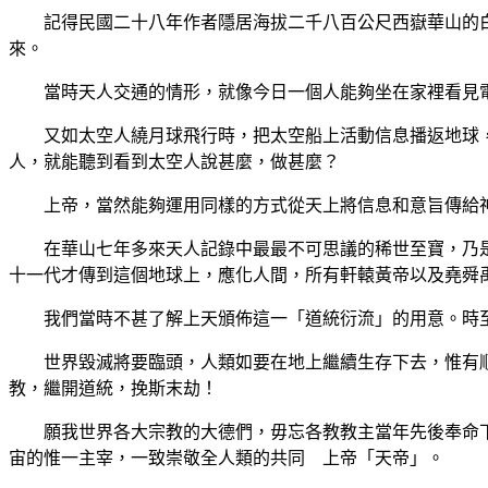
記得民國二十八年作者隱居海拔二千八百公尺西嶽華山的白
來。
當時天人交通的情形，就像今日一個人能夠坐在家裡看見電
又如太空人繞月球飛行時，把太空船上活動信息播返地球，
人，就能聽到看到太空人說甚麼，做甚麼？
上帝，當然能夠運用同樣的方式從天上將信息和意旨傳給神
在華山七年多來天人記錄中最最不可思議的稀世至寶，乃是
十一代才傳到這個地球上，應化人間，所有軒轅黃帝以及堯舜
我們當時不甚了解上天頒佈這一「道統衍流」的用意。時至
世界毀滅將要臨頭，人類如要在地上繼續生存下去，惟有順
教，繼開道統，挽斯末劫！
願我世界各大宗教的大德們，毋忘各教教主當年先後奉命下
宙的惟一主宰，一致崇敬全人類的共同 上帝「天帝」。