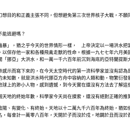
想目的和正義主張不同，但想避免第三次世界核子大戰，不願同
不能逃避嗎？
暴」，猶之乎今天的世界情形一樣， 上帝決定以一場洪水把當
，以保存他一家和各種飛禽走獸的性命。根據一九七七年六月美
關「挪亞」大洪水，和一萬一千六百年前沉到海底的亞特蘭提斯
感示而寫下來的，在今天太空時代的第一流科學家並沒有認為是
的未知數，就是洪水時代挪亞方舟中容納的人類和動，物繁衍發
地球上的渺小人物，感到遺憾，到今天實在還沒有方法去了解這
天地的終始年數，科學家今天尚在摸索，還沒有絕對正確的推
陽、有變化、有終始。天地以十二萬九千六百年為終始，猶如佛
名，每會計一萬零八百年，天開於子而沒於戍，地闢於丑而沒於