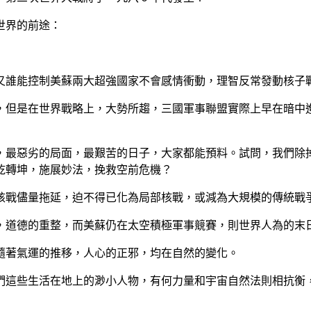
世界的前途：
又誰能控制美蘇兩大超強國家不會感情衝動，理智反常發動核子
，但是在世界戰略上，大勢所趨，三國軍事聯盟實際上早在暗中
最惡劣的局面，最艱苦的日子，大家都能預料。試問，我們除掉
乾轉坤，施展妙法，挽救空前危機？
戰儘量拖延，迫不得已化為局部核戰，或減為大規模的傳統戰
道德的重整，而美蘇仍在太空積極軍事競賽，則世界人為的末日
著氣運的推移，人心的正邪，均在自然的變化。
這些生活在地上的渺小人物，有何力量和宇宙自然法則相抗衡，