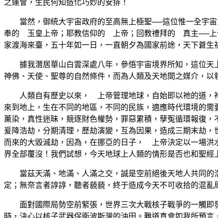
之運會，生民何知造化巧妙的安排！
當然，御統大宇宙政府的至高無上極聖──這位惟一全宇宙主
奉的 玉皇上帝；耶教信仰的 上帝；回教禮拜的 真主──
家渡海來臺，五十年如一日，一直朝夕為國家前途，天下蒼生
據我潛居華山白雲深處八年，參悟宇宙境界所知，這位天上人
神佛、天使、聖尊的自然條件，而為人類及天地間之媒介，以
人類自有歷史以來， 上帝管理地球，自始即以祂的道，祂
來到地上，生在不同的地區，不同的民族，適應時代環境的需
薰染，真性迷昧，競逐財色權勢，罪惡累積，孽冤循環報復，
爰降浩劫，分期清理，歷劫演變，互為因果，造成三期末劫，
而來的大毀滅劫，因為，在挪亞的日子， 上帝決定以一場洪
界全部覆沒！我們試想，今天地球上人類的情形是否也和聖經
當茲天滿、地滿、人滿之交，誠是空前絕後天地人共同的浩
定；無奈言者諄諄，聽者藐藐，終于造成今天不可收拾的混亂
面對國際局勢空前緊張，世界三次大戰核子戰爭的一觸即發
時，決心以核子武器保衛波斯灣的油田。難道真會如我所預言