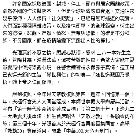
許多國家採取鎖國、封城、停工、罷市與居家隔離政策，
雖然各國的作法鬆緊不一，但是全球經濟嚴重衰退、交通往來
幾乎停滯，人人保持「社交距離」，已經是無可逃避的現實。
人們面對種種隔離政策，以及疫情衝擊下的全球鉅變，衍生出
來的徬徨、悲觀、茫然、憤怒、無奈與恐懼，的確是不分種
族、不分國家，都在疫情陰霾下流露出人性的掙扎。
光理凜於不忍之情，願誠心默禱，懇求 上帝一本好生之
德，普降甘霖，遍灑法華，澤被苦難的性靈，希望大家能在憂
患變局中保持樂觀心境，在警世鐘響裡永保赤子真情。這正是
己亥巡天節的主旨「覺世興仁」的初衷—「逢世道艱困乃覺
悟，體上帝之仁而復興」。
說到復興，今年是天帝教復興第四十週年。回憶第一個十
年，天極行宮天人大同堂落成，本師世尊擴大舉辦慶典活動，
宣布「第一時代使命初步達成目標」；第二個十年，正逢九二
一大地震災後重建，維生首席昭告「天赦之教」，誓願靈肉布
施；第三個十年，光照首席於天極行宮再度雲集同奮，高舉
「救劫30」豐碩道果，開啟「中華100.天命再奮鬥」。