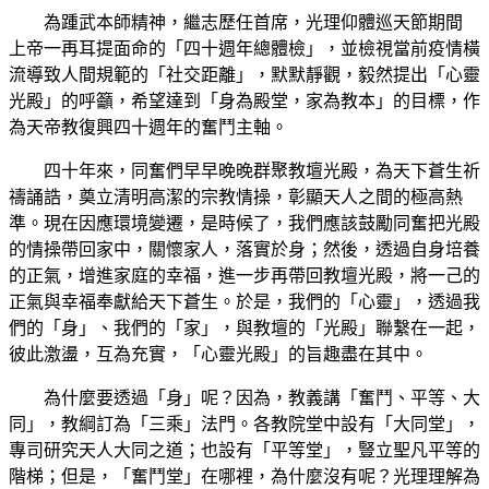
為踵武本師精神，繼志歷任首席，光理仰體巡天節期間
上帝一再耳提面命的「四十週年總體檢」，並檢視當前疫情橫
流導致人間規範的「社交距離」，默默靜觀，毅然提出「心靈
光殿」的呼籲，希望達到「身為殿堂，家為教本」的目標，作
為天帝教復興四十週年的奮鬥主軸。
四十年來，同奮們早早晚晚群聚教壇光殿，為天下蒼生祈
禱誦誥，奠立清明高潔的宗教情操，彰顯天人之間的極高熱
準。現在因應環境變遷，是時候了，我們應該鼓勵同奮把光殿
的情操帶回家中，關懷家人，落實於身；然後，透過自身培養
的正氣，增進家庭的幸福，進一步再帶回教壇光殿，將一己的
正氣與幸福奉獻給天下蒼生。於是，我們的「心靈」，透過我
們的「身」、我們的「家」，與教壇的「光殿」聯繫在一起，
彼此激盪，互為充實，「心靈光殿」的旨趣盡在其中。
為什麼要透過「身」呢？因為，教義講「奮鬥、平等、大
同」，教綱訂為「三乘」法門。各教院堂中設有「大同堂」，
專司研究天人大同之道；也設有「平等堂」，豎立聖凡平等的
階梯；但是，「奮鬥堂」在哪裡，為什麼沒有呢？光理理解為