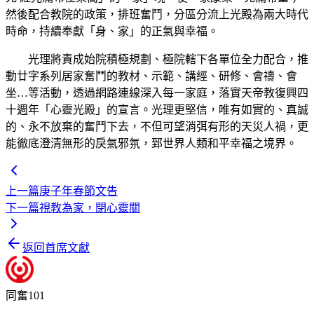
然後配合教院的政策，排班奮鬥，分區分流上光殿為兩大時代
時命，持續奉獻「身、家」的正氣與幸福。
光理將責成始院積極規劃、極院轄下各單位全力配合，推
動廿字系列居家奮鬥的教材、示範、講經、研修、會禱、會
坐…等活動，透過網路連線深入每一家庭，落實天帝教復興四
十週年「心靈光殿」的宣言。光理更堅信，唯有如實的、真誠
的、永不放棄的奮鬥下去，不但可望消弭有形的天災人禍，更
能徹底澄清無形的戾氣邪氛，郅世界人類和平幸福之境界。
上一篇
庚子年春節文告
下一篇
視教為家，閉心靈關
返回首席文獻
同奮101