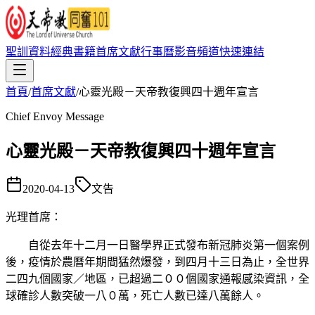
聖訓資料
經典書籍
首席文獻
行事曆
影音頻道
快速連結
首頁
/
首席文獻
/
心靈光殿－天帝教復興四十週年宣言
Chief Envoy Message
心靈光殿－天帝教復興四十週年宣言
2020-04-13
文告
光理首席
：
自從去年十二月一日醫學界正式發布新冠肺炎第一個案例
後，疫情於農曆年期間猛然爆發，到四月十三日為止，全世界
二四九個國家／地區，已超過二００個國家通報感染資訊，全
球確診人數突破一八０萬，死亡人數已達八萬餘人。