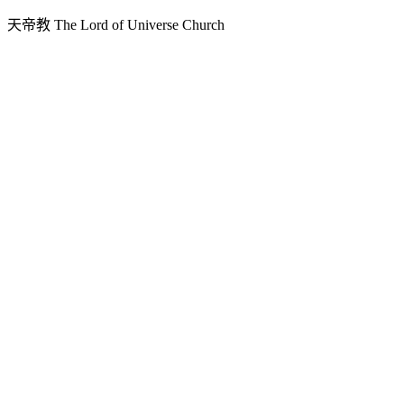
天人文化院
天帝教 The Lord of Universe Church
天人炁功院
天人圖書館
教史委員會
青年團
始院
台北市掌院
臺南初院
天安太和道場
天安服務預約
中華民國紅心字會