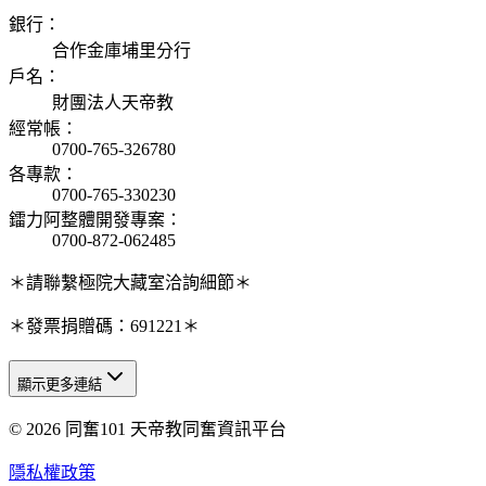
銀行
：
合作金庫埔里分行
戶名
：
財團法人天帝教
經常帳
：
0700-765-326780
各專款
：
0700-765-330230
鐳力阿整體開發專案
：
0700-872-062485
＊請聯繫極院大藏室洽詢細節＊
＊發票捐贈碼：691221＊
顯示更多連結
© 2026 同奮101 天帝教同奮資訊平台
天人研究總院
天人研究學院
隱私權政策