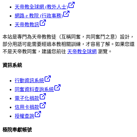
天帝教全球網 (教外人士)
網路 e 教院 (行政事務)
天帝教教訊
本站是專門為天帝教教徒（互稱同奮，共同奮鬥之意）設計，
部分用語可能需要經過本教相關訓練，才容易了解。如果您還
不是天帝教同奮，建議您前往
天帝教全球網
瀏覽。
資訊系統
行動資訊系統
同奮資料查詢系統
電子化捐款
信用卡捐款
授權查詢
極院奉獻帳號