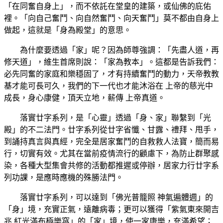
「在同奮自身上」，而不依託在堂皇的建築，或仙佛的庇佑
裡。「向自己奮鬥、向自然奮鬥、向天奮鬥」莫不都由自身上
做起，這就是「身為殿堂」的意思。
為什麼要透過「家」呢？因為師尊強調：「先盡人道，再
修天道」，維生首席則說：「家為教本」。這都是告訴我們：
必先同奮的家庭和樂穩固了，才有持續奮鬥的動力，天帝教教
基才能可長可久，我們的下一代也才能沐浴在 上帝的慈光中
成長，身心康健，頂天立地，薪傳 上帝真道。
落實廿字系列，是「心靈」透過「身、家」聯繫到「光
殿」的不二法門。廿字系列從廿字省懺、甘露、禮拜、甩手，
到誦持真言與真經，完全是居家奮鬥的自救救人法寶，簡而易
行，切實有效。尤其在當前疫情流行的顧慮下，為防止群聚感
染，各種大型集會共修的活動都推遲或停辦，居家力行廿字系
列功課，是應時應機的殊勝法門。
落實廿字系列，可以達到「佛光普籠照 神氣遍體週」的
「身」境，充實正氣，遠離病毒；更可以獲得「紫氣東來開吉
兆 紅光滿布極樂窩」的「家」境，使一家康樂，充滿希望；