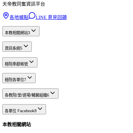
天帝教同奮資訊平台
各地據點
LINE 意見回饋
本教相關網站
3
資訊系統
5
極院奉獻帳號
極院各單位
7
各教院/堂/道場/輔翼組織
6
各單位 Facebook
8
本教相關網站