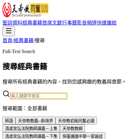
聖訓資料
經典書籍
首席文獻
行事曆
影音頻道
快速連結
首頁
/
經典書籍
/
搜尋
Full-Text Search
搜尋經典書籍
搜尋所有經典書籍的內容，找到您感興趣的教義與章節。
搜尋範圍：
全部書籍
師語
天帝教教義─新境界
天帝教初皈同奮必讀
清虛宮弘法院教師講義－上集
天帝教教綱
清虛宮弘法院教師講義－下集
保臺護國中華一家論述